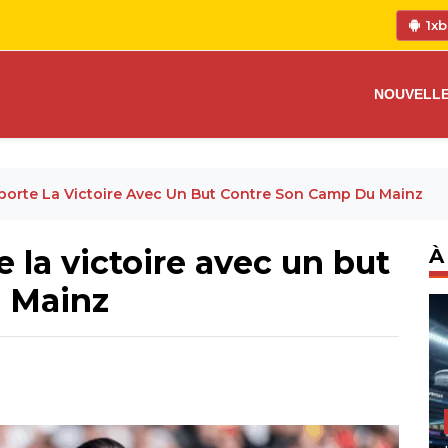
1xb
NOUVELL
orte La Victoire Avec Un But Contre Son Camp Du Mainz
 la victoire avec un but
À
 Mainz