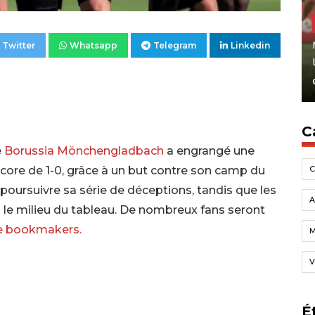
Twitter
Whatsapp
Telegram
Linkedin
C
e
Borussia Mönchengladbach
a engrangé une
 score de 1-0, grâce à un but contre son camp du
poursuivre sa série de déceptions, tandis que les
A
s le milieu du tableau. De nombreux fans seront
de bookmakers.
V
É