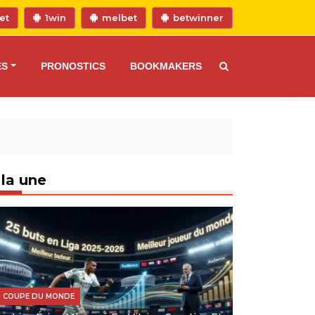
et
1win
melbet
betwinner
ES
PRONOSTICS
BOOKMAKERS
 la une
COUPE DU MONDE