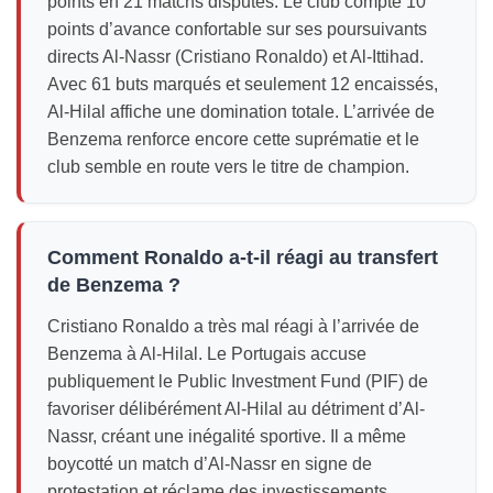
points en 21 matchs disputés. Le club compte 10
points d’avance confortable sur ses poursuivants
directs Al-Nassr (Cristiano Ronaldo) et Al-Ittihad.
Avec 61 buts marqués et seulement 12 encaissés,
Al-Hilal affiche une domination totale. L’arrivée de
Benzema renforce encore cette suprématie et le
club semble en route vers le titre de champion.
Comment Ronaldo a-t-il réagi au transfert
de Benzema ?
Cristiano Ronaldo a très mal réagi à l’arrivée de
Benzema à Al-Hilal. Le Portugais accuse
publiquement le Public Investment Fund (PIF) de
favoriser délibérément Al-Hilal au détriment d’Al-
Nassr, créant une inégalité sportive. Il a même
boycotté un match d’Al-Nassr en signe de
protestation et réclame des investissements