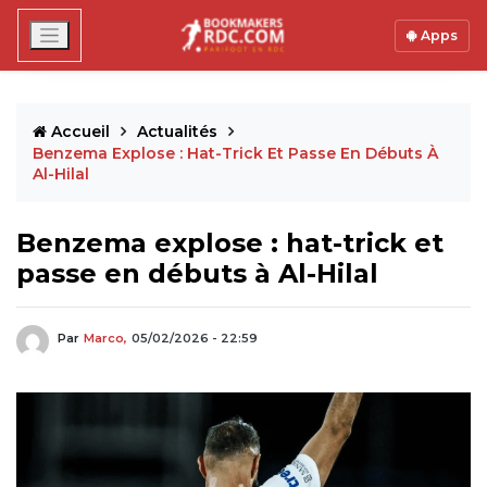
Apps
Accueil
Actualités
Benzema Explose : Hat-Trick Et Passe En Débuts À
Al-Hilal
Benzema explose : hat-trick et
passe en débuts à Al-Hilal
Par
Marco,
05/02/2026 - 22:59