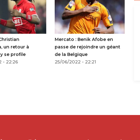
Christian
Mercato : Benik Afobe en
Me
 un retour à
passe de rejoindre un géant
s’
y se profile
de la Belgique
de
 - 22:26
25/06/2022 - 22:21
24