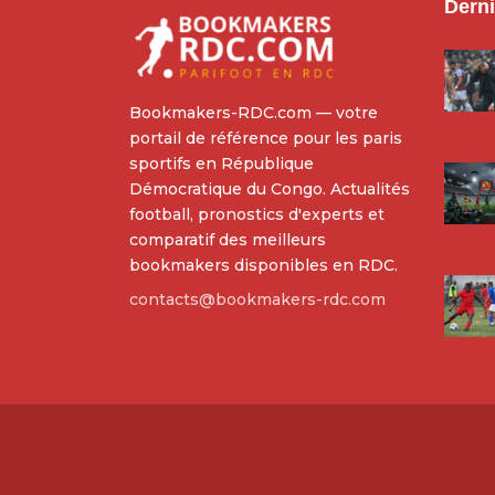
Derni
Bookmakers-RDC.com — votre
portail de référence pour les paris
sportifs en République
Démocratique du Congo. Actualités
football, pronostics d'experts et
comparatif des meilleurs
bookmakers disponibles en RDC.
contacts@bookmakers-rdc.com