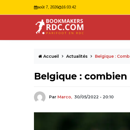
août 7, 2026
16:03:43
Accueil
Actualités
Belgique : Com
Belgique : combien
Par
Marco,
30/05/2022 - 20:10