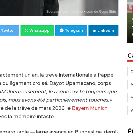
Twitter
Whatsapp
Telegram
Linkedin
C
actement un an, la trêve internationale a frappé.
re du ligament croisé. Dayot Upamecano, corps
A
«Malheureusement, le risque existe toujours que
ois, nous avons été particulièrement touchés.»
e de la trêve de mars 2026, le
Bayern Munich
V
avec la mémoire intacte.
É
emarquable — large avance en Bundesliga, demi-