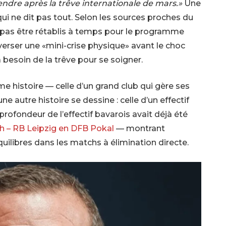
tendre après la trêve internationale de mars.»
Une
ui ne dit pas tout. Selon les sources proches du
ne pas être rétablis à temps pour le programme
erser une «mini-crise physique» avant le choc
 besoin de la trêve pour se soigner.
e histoire — celle d’un grand club qui gère ses
e autre histoire se dessine : celle d’un effectif
profondeur de l’effectif bavarois avait déjà été
h – RB Leipzig en DFB Pokal
— montrant
libres dans les matchs à élimination directe.