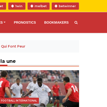
et
1win
melbet
betwinner
ES
PRONOSTICS
BOOKMAKERS
 Qui Font Peur
 la une
FOOTBALL INTERNATIONAL