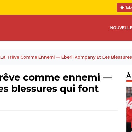
1xb
NOUVELL
 La Trêve Comme Ennemi — Eberl, Kompany Et Les Blessures
 trêve comme ennemi —
À
es blessures qui font