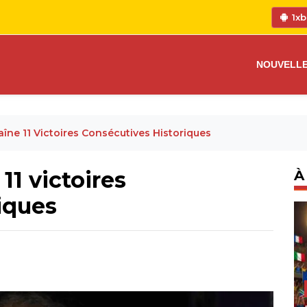
1xb
NOUVELL
îne 11 Victoires Consécutives Historiques
11 victoires
À
iques