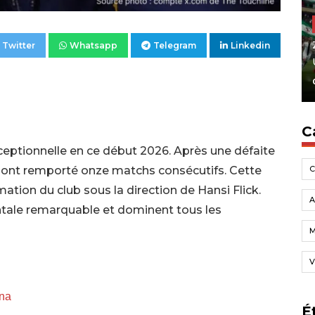
Twitter
Whatsapp
Telegram
Linkedin
C
ceptionnelle en ce début 2026. Après une défaite
a ont remporté onze matchs consécutifs. Cette
ation du club sous la direction de Hansi Flick.
A
ntale remarquable et dominent tous les
V
ana
É