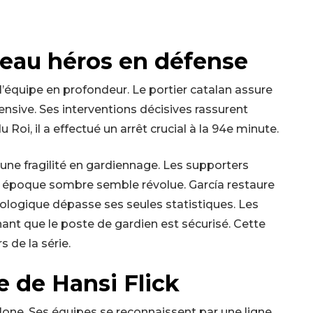
veau héros en défense
l’équipe en profondeur. Le portier catalan assure
fensive. Ses interventions décisives rassurent
Roi, il a effectué un arrêt crucial à la 94e minute.
’une fragilité en gardiennage. Les supporters
te époque sombre semble révolue. García restaure
hologique dépasse ses seules statistiques. Les
nt que le poste de gardien est sécurisé. Cette
s de la série.
e de Hansi Flick
elone. Ses équipes se reconnaissent par une ligne