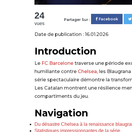
24
Facebook
Partager Sur :
vues
Date de publication : 16.01.2026
Introduction
Le
FC Barcelone
traverse une période ex
humiliante contre
Chelsea
, les Blaugran
série spectaculaire démontre la transform
Les Catalan montrent une résilience me
compartiments du jeu.
Navigation
Du désastre Chelsea à la renaissance blaugr
Statistiques impressionnantes de la série