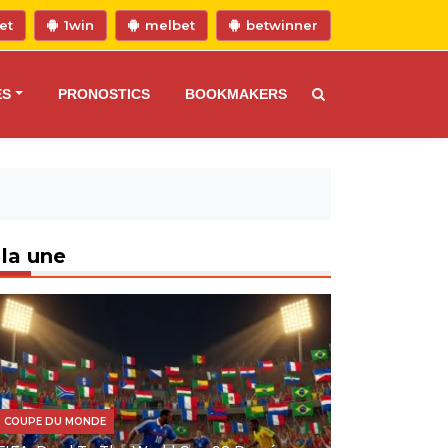
et
1win
melbet
betwinner
ES
PRONOSTICS
BOOKMAKERS
 la une
COUPE DU MONDE