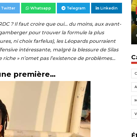
Twitter
Whatsapp
Telegram
Linkedin
RDC ? Il faut croire que oui… du moins, aux avant-
gamberger pour trouver la formule la plus
ures, ni choix farfelus), les Léopards pourraient
ensive intéressante, malgré la blessure de Silas
C
 riche » n’omet pas l’existence de problèmes…
une première…
A
V
É