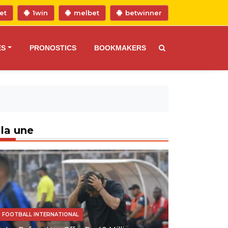
et
1win
melbet
betwinner
ES
PRONOSTICS
BOOKMAKERS
 la une
FOOTBALL INTERNATIONAL