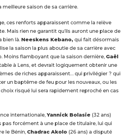
meilleure saison de sa carrière.
âge, ces renforts apparaissent comme la relève
e. Mais rien ne garantit qu’ils auront une place de
a bien là.
Neeskens Kebano,
qui fait désormais
lise la saison la plus aboutie de sa carrière avec
. Moins flamboyant que la saison dernière,
Gaël
utable à Lens, et devrait logiquement obtenir une
blèmes de riches apparaissent… qui privilégier ? qui
ncer un baptême de feu pour les nouveaux, ou les
n choix risqué lui sera rapidement reproché en cas
ence internationale,
Yannick Bolasie
(32 ans)
pas forcément à une place de titulaire, lui qui
tre le Bénin,
Chadrac Akolo
(26 ans) a disputé