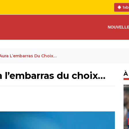
1xb
NOUVELL
 Aura L’embarras Du Choix…
a l’embarras du choix…
À