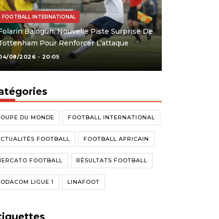
FOOTBALL INTERNATIONAL
Folarin Balogun, Nouvelle Piste Surprise De
Tottenham Pour Renforcer L’attaque
04/08/2026 - 20:05
atégories
COUPE DU MONDE
FOOTBALL INTERNATIONAL
CTUALITÉS FOOTBALL
FOOTBALL AFRICAIN
MERCATO FOOTBALL
RÉSULTATS FOOTBALL
ODACOM LIGUE 1
LINAFOOT
tiquettes