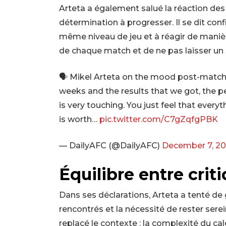
Arteta a également salué la réaction des 
détermination à progresser. Il se dit conf
même niveau de jeu et à réagir de manière
de chaque match et de ne pas laisser un 
🗣️ Mikel Arteta on the mood post-match:
weeks and the results that we got, the p
is very touching. You just feel that everyth
is worth…
pic.twitter.com/C7gZqfgPBK
— DailyAFC (@DailyAFC)
December 7, 2
Équilibre entre crit
Dans ses déclarations, Arteta a tenté de g
rencontrés et la nécessité de rester serein
replacé le contexte : la complexité du ca