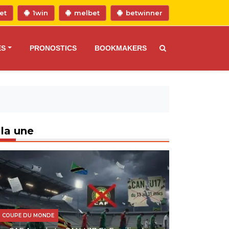
et
1win
melbet
betwinner
ES
PRONOSTICS
BOOKMAKERS
 la une
COUPE DU MONDE