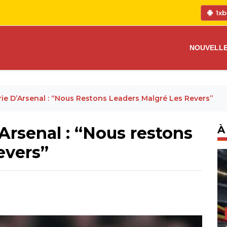
1xb
NOUVELL
rie D’Arsenal : “Nous Restons Leaders Malgré Les Revers”
d’Arsenal : “Nous restons
À
evers”