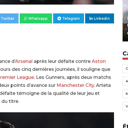
Twitter
Whatsapp
Telegram
Linkedin
C
ance d’
Arsenal
après leur défaite contre
Aston
cours des cinq dernières journées, il souligne que
remier League
. Les Gunners, après deux matchs
A
 deux points d’avance sur
Manchester City
. Arteta
éfaite témoigne de la qualité de leur jeu et
du titre.
V
É