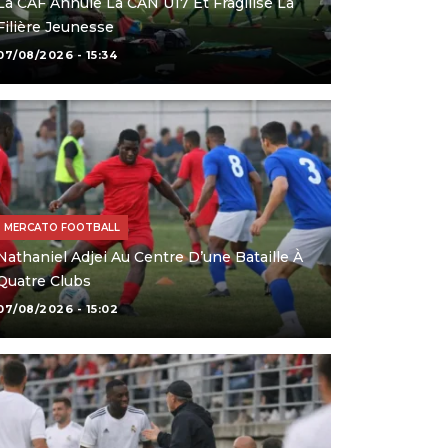
La CAF Annule La CAN U17 Et Fragilise La
Filière Jeunesse
07/08/2026 - 15:34
MERCATO FOOTBALL
Nathaniel Adjei Au Centre D’une Bataille À
Quatre Clubs
07/08/2026 - 15:02