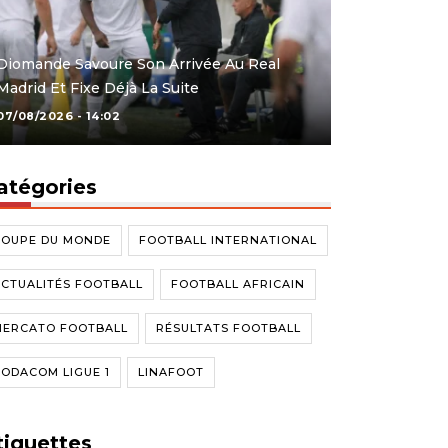
Diomande Savoure Son Arrivée Au Real
Madrid Et Fixe Déjà La Suite
07/08/2026 - 14:02
atégories
COUPE DU MONDE
FOOTBALL INTERNATIONAL
CTUALITÉS FOOTBALL
FOOTBALL AFRICAIN
MERCATO FOOTBALL
RÉSULTATS FOOTBALL
ODACOM LIGUE 1
LINAFOOT
tiquettes