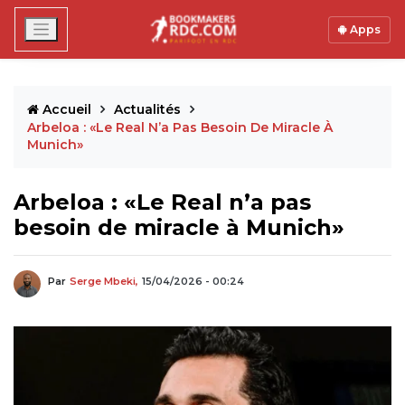
Apps
Accueil
Actualités
Arbeloa : «Le Real N’a Pas Besoin De Miracle À
Munich»
Arbeloa : «Le Real n’a pas
besoin de miracle à Munich»
Par
Serge Mbeki,
15/04/2026 - 00:24