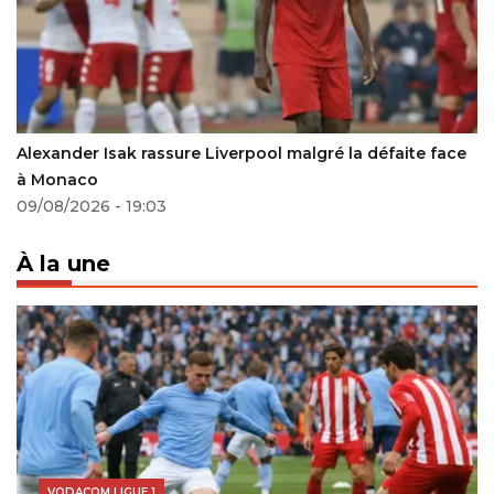
rassure Liverpool malgré la défaite face
Turquie : Kabong
30/09/2023 - 11:1
9:03
À la une
VODACOM LIGUE 1