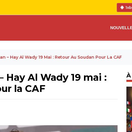
1xb
NOUVELL
an – Hay Al Wady 19 Mai : Retour Au Soudan Pour La CAF
 Hay Al Wady 19 mai :
À
ur la CAF