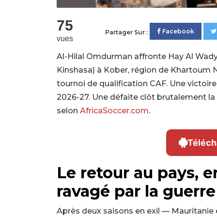
75
Facebook
Partager Sur :
vues
Al-Hilal Omdurman affronte Hay Al Wady
Kinshasa) à Kober, région de Khartoum 
tournoi de qualification CAF. Une victoi
2026-27. Une défaite clôt brutalement la
selon
AfricaSoccer.com
.
Téléch
Le retour au pays, e
ravagé par la guerre
Après deux saisons en exil — Mauritanie