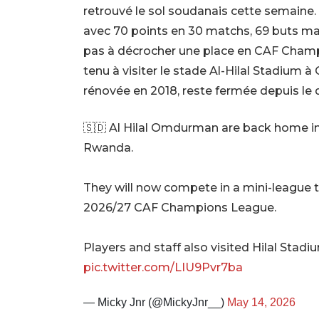
retrouvé le sol soudanais cette semaine
avec 70 points en 30 matchs, 69 buts mar
pas à décrocher une place en CAF Champi
tenu à visiter le stade Al-Hilal Stadium
rénovée en 2018, reste fermée depuis le 
🇸🇩 Al Hilal Omdurman are back home in
Rwanda.
They will now compete in a mini-league t
2026/27 CAF Champions League.
Players and staff also visited Hilal Stad
pic.twitter.com/LIU9Pvr7ba
— Micky Jnr (@MickyJnr__)
May 14, 2026