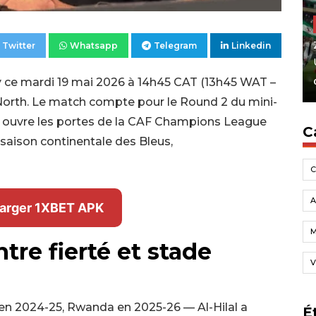
Twitter
Whatsapp
Telegram
Linkedin
 ce mardi 19 mai 2026 à 14h45 CAT (13h45 WAT –
North. Le match compte pour le Round 2 du mini-
re ouvre les portes de la CAF Champions League
C
 saison continentale des Bleus,
A
arger 1XBET APK
ntre fierté et stade
V
 en 2024-25, Rwanda en 2025-26 — Al-Hilal a
É