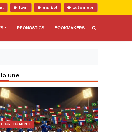
et
1win
melbet
betwinner
ES
PRONOSTICS
BOOKMAKERS
 la une
COUPE DU MONDE