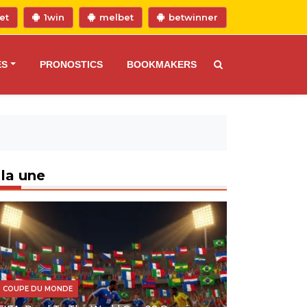
et
1win
melbet
betwinner
ES
PRONOSTICS
BOOKMAKERS
 la une
COUPE DU MONDE