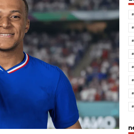
#
#
n