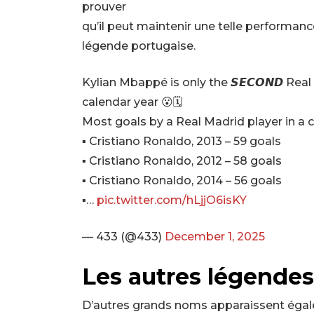
prouver
qu’il peut maintenir une telle performance
légende portugaise.
Kylian Mbappé is only the 𝙎𝙀𝘾𝙊𝙉𝘿 Rea
calendar year 😮🗓️
Most goals by a Real Madrid player in a c
▪️ Cristiano Ronaldo, 2013 – 59 goals
▪️ Cristiano Ronaldo, 2012 – 58 goals
▪️ Cristiano Ronaldo, 2014 – 56 goals
▪️…
pic.twitter.com/hLjjO6isKY
— 433 (@433)
December 1, 2025
Les autres légendes
D’autres grands noms apparaissent égale