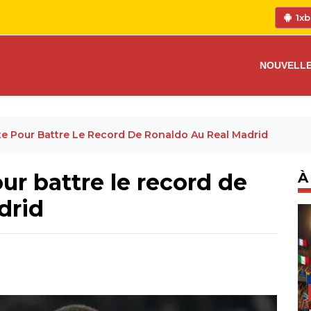
1xb
NOUVELL
 Pour Battre Le Record De Ronaldo Au Real Madrid
r battre le record de
À
drid