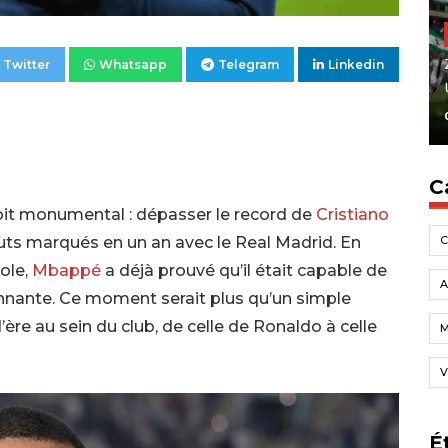
Twitter
Whatsapp
Telegram
Linkedin
C
oit monumental : dépasser le record de
Cristiano
ts marqués en un an avec le Real Madrid. En
ole,
Mbappé
a déjà prouvé qu’il était capable de
A
nante. Ce moment serait plus qu’un simple
ère au sein du club, de celle de Ronaldo à celle
V
É