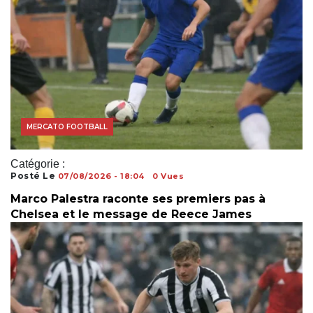
COUPE DU MONDE
MERCATO FOOTBALL
Catégorie :
Posté Le
07/08/2026 - 18:04
0 Vues
Marco Palestra raconte ses premiers pas à
Chelsea et le message de Reece James