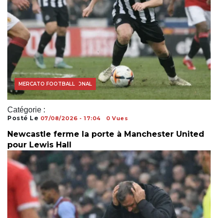
COUPE DU MONDE
FOOTBALL INTERNATIONAL
MERCATO FOOTBALL
Catégorie :
Posté Le
07/08/2026 - 17:04
0 Vues
Newcastle ferme la porte à Manchester United
pour Lewis Hall