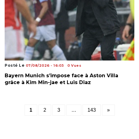
Posté Le
07/08/2026 - 16:03
0 Vues
Bayern Munich s’impose face à Aston Villa
grâce à Kim Min-jae et Luis Diaz
Posts
1
2
3
…
143
»
pagination