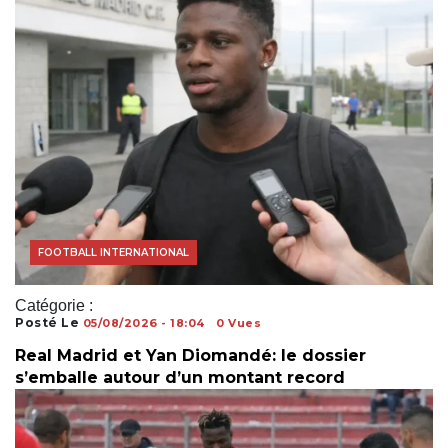
ACTUALITÉS FOOTBALL
FOOTBALL INTERNATIONAL
Catégorie :
Posté Le
05/08/2026 - 18:04
0 Vues
Real Madrid et Yan Diomandé: le dossier
s’emballe autour d’un montant record