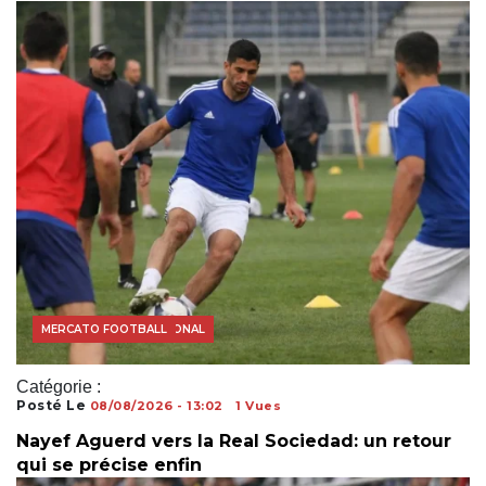
FOOTBALL INTERNATIONAL
MERCATO FOOTBALL
Catégorie :
Posté Le
08/08/2026 - 13:02
1 Vues
Nayef Aguerd vers la Real Sociedad: un retour
qui se précise enfin