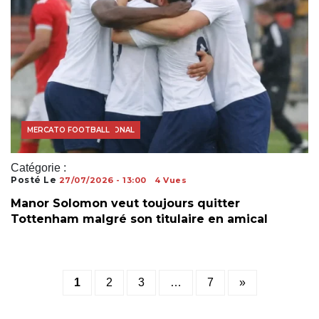
FOOTBALL INTERNATIONAL
MERCATO FOOTBALL
Catégorie :
Posté Le
27/07/2026 - 13:00
4 Vues
Manor Solomon veut toujours quitter
Tottenham malgré son titulaire en amical
Posts
1
2
3
…
7
»
pagination