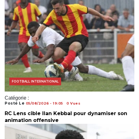
ACTUALITÉS FOOTBALL
FOOTBALL AFRICAIN
FOOTBALL INTERNATIONAL
Catégorie :
Posté Le
05/08/2026 - 19:05
0 Vues
RC Lens cible Ilan Kebbal pour dynamiser son
animation offensive