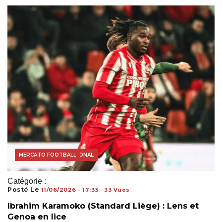
ACTUALITÉS FOOTBALL
FOOTBALL INTERNATIONAL
MERCATO FOOTBALL
Catégorie :
Posté Le
11/06/2026 - 17:33
33 Vues
Ibrahim Karamoko (Standard Liège) : Lens et
Genoa en lice