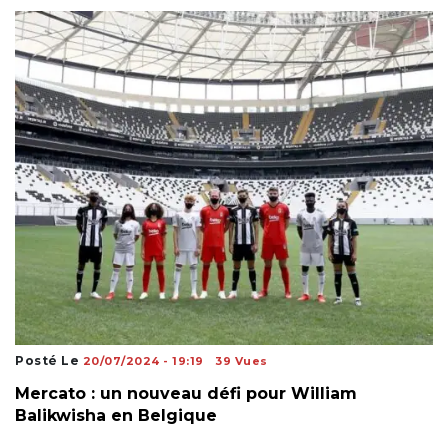
Posté Le
20/07/2024 - 19:19
39 Vues
Mercato : un nouveau défi pour William
Balikwisha en Belgique