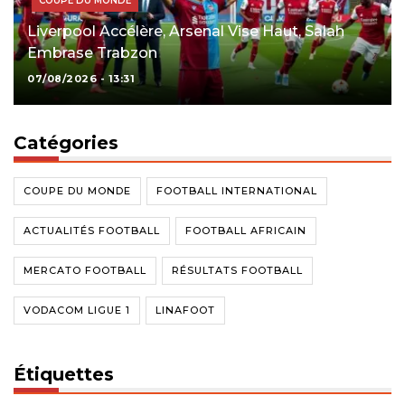
COUPE DU MONDE
Liverpool Accélère, Arsenal Vise Haut, Salah
Embrase Trabzon
07/08/2026 - 13:31
Catégories
COUPE DU MONDE
FOOTBALL INTERNATIONAL
ACTUALITÉS FOOTBALL
FOOTBALL AFRICAIN
MERCATO FOOTBALL
RÉSULTATS FOOTBALL
VODACOM LIGUE 1
LINAFOOT
Étiquettes