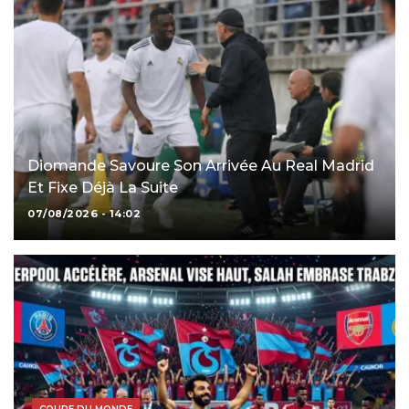
Diomande Savoure Son Arrivée Au Real Madrid
Et Fixe Déjà La Suite
07/08/2026 - 14:02