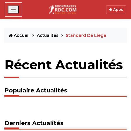
Apps
Accueil
Actualités
Standard De Liège
Récent Actualités
Populaire Actualités
Derniers Actualités