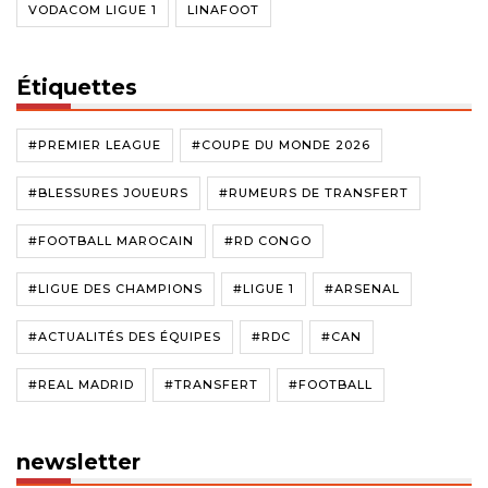
VODACOM LIGUE 1
LINAFOOT
Étiquettes
#PREMIER LEAGUE
#COUPE DU MONDE 2026
#BLESSURES JOUEURS
#RUMEURS DE TRANSFERT
#FOOTBALL MAROCAIN
#RD CONGO
#LIGUE DES CHAMPIONS
#LIGUE 1
#ARSENAL
#ACTUALITÉS DES ÉQUIPES
#RDC
#CAN
#REAL MADRID
#TRANSFERT
#FOOTBALL
newsletter