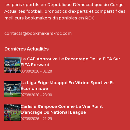
les paris sportifs en République Démocratique du Congo.
Actualités football, pronostics d'experts et comparatif des
meilleurs bookmakers disponibles en RDC.
contacts@bookmakers-rdc.com
Dernières Actualités
La CAF Approuve Le Recadrage De La FIFA Sur
FIFA Forward
08/08/2026 - 01:28
La Liga Érige Mbappé En Vitrine Sportive Et
Économique
07/08/2026 - 23:30
Carlisle S’impose Comme Le Vrai Point
D’ancrage Du National League
07/08/2026 - 21:29