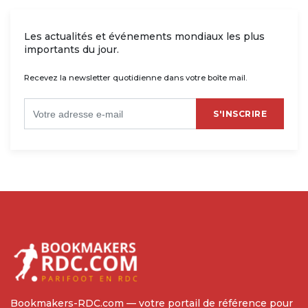
Les actualités et événements mondiaux les plus
importants du jour.
Recevez la newsletter quotidienne dans votre boîte mail.
S'INSCRIRE
Bookmakers-RDC.com — votre portail de référence pour