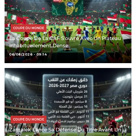
COUPE DU MONDE
La Coupe De La CAF S’ouvre Avec Un Plateau
Inhabituellement Dense
06/08/2026 - 09:14
COUPE DU MONDE
Zamalek Lance Sa Défense Du Titre Avant Un