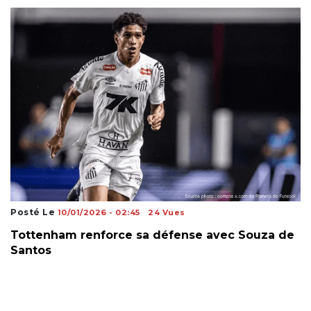
Posté Le
10/01/2026 - 02:45
24 Vues
Tottenham renforce sa défense avec Souza de
Santos