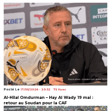
Posté Le
17/05/2026 - 20:32
75 Vues
Al-Hilal Omdurman – Hay Al Wady 19 mai :
retour au Soudan pour la CAF