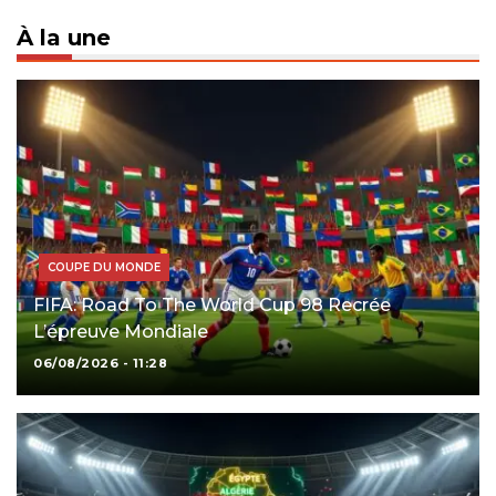
À la une
COUPE DU MONDE
FIFA: Road To The World Cup 98 Recrée
L’épreuve Mondiale
06/08/2026 - 11:28