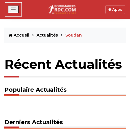
Apps
Accueil
Actualités
Soudan
Récent Actualités
Populaire Actualités
Derniers Actualités