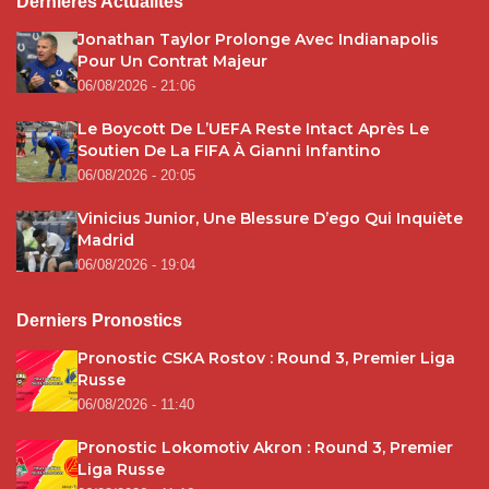
Dernières Actualités
Jonathan Taylor Prolonge Avec Indianapolis
Pour Un Contrat Majeur
06/08/2026 - 21:06
Le Boycott De L’UEFA Reste Intact Après Le
Soutien De La FIFA À Gianni Infantino
06/08/2026 - 20:05
Vinicius Junior, Une Blessure D’ego Qui Inquiète
Madrid
06/08/2026 - 19:04
Derniers Pronostics
Pronostic CSKA Rostov : Round 3, Premier Liga
Russe
06/08/2026 - 11:40
Pronostic Lokomotiv Akron : Round 3, Premier
Liga Russe