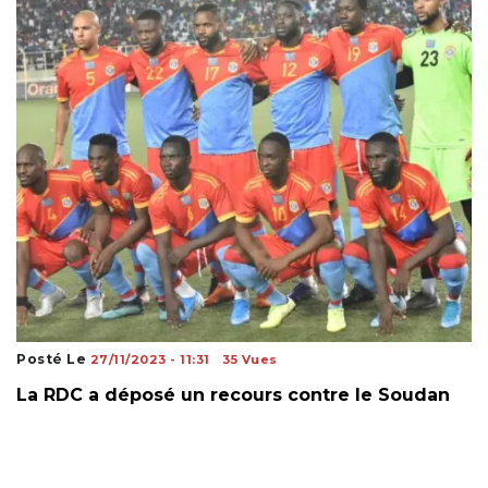
Posté Le
27/11/2023 - 11:31
35 Vues
La RDC a déposé un recours contre le Soudan