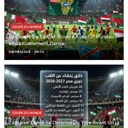
COUPE DU MONDE
La Coupe De La CAF S’ouvre Avec Un Plateau
Inhabituellement Dense
06/08/2026 - 09:14
COUPE DU MONDE
Zamalek Lance Sa Défense Du Titre Avant Un