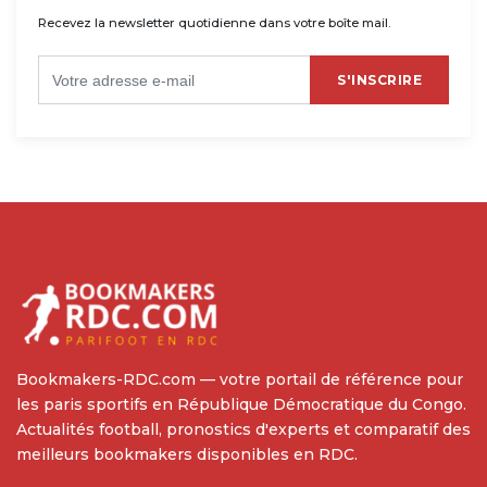
Recevez la newsletter quotidienne dans votre boîte mail.
S'INSCRIRE
Bookmakers-RDC.com — votre portail de référence pour
les paris sportifs en République Démocratique du Congo.
Actualités football, pronostics d'experts et comparatif des
meilleurs bookmakers disponibles en RDC.