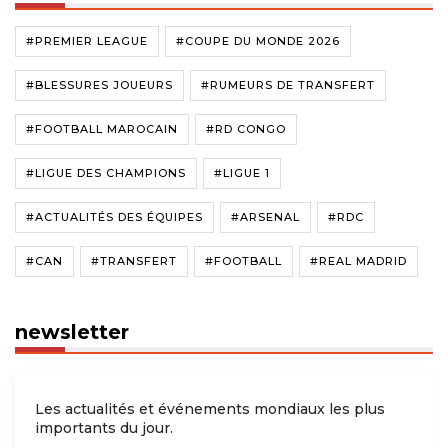
#PREMIER LEAGUE
#COUPE DU MONDE 2026
#BLESSURES JOUEURS
#RUMEURS DE TRANSFERT
#FOOTBALL MAROCAIN
#RD CONGO
#LIGUE DES CHAMPIONS
#LIGUE 1
#ACTUALITÉS DES ÉQUIPES
#ARSENAL
#RDC
#CAN
#TRANSFERT
#FOOTBALL
#REAL MADRID
newsletter
Les actualités et événements mondiaux les plus
importants du jour.