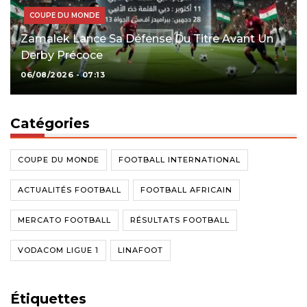
COUPE DU MONDE
Zamalek Lance Sa Défense Du Titre Avant Un
Derby Précoce
06/08/2026 - 07:13
Catégories
COUPE DU MONDE
FOOTBALL INTERNATIONAL
ACTUALITÉS FOOTBALL
FOOTBALL AFRICAIN
MERCATO FOOTBALL
RÉSULTATS FOOTBALL
VODACOM LIGUE 1
LINAFOOT
Étiquettes