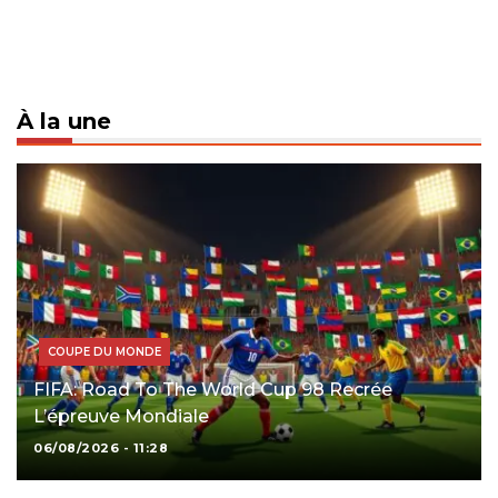
À la une
COUPE DU MONDE
FIFA: Road To The World Cup 98 Recrée
L’épreuve Mondiale
06/08/2026 - 11:28