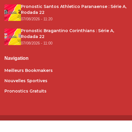
Pronostic Santos Athletico Paranaense : Série A,
Rodada 22
07/08/2026 - 11:20
Pronostic Bragantino Corinthians : Série A,
Rodada 22
07/08/2026 - 11:00
Navigation
Meilleurs Bookmakers
Nouvelles Sportives
Pronostics Gratuits
© 2026
Bookmakers-RDC
. Tous droits réservés.