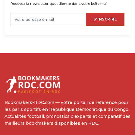
Recevez la newsletter quotidienne dans votre boîte mail.
S'INSCRIRE
Bookmakers-RDC.com — votre portail de référence pour
les paris sportifs en République Démocratique du Congo.
Actualités football, pronostics d'experts et comparatif des
meilleurs bookmakers disponibles en RDC.