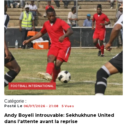
FOOTBALL AFRICAIN
FOOTBALL INTERNATIONAL
Catégorie :
Posté Le
06/07/2026 - 21:08
5 Vues
Andy Boyeli introuvable: Sekhukhune United
dans l’attente avant la reprise