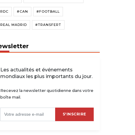
#RDC
#CAN
#FOOTBALL
#REAL MADRID
#TRANSFERT
ewsletter
Les actualités et événements
mondiaux les plus importants du jour.
Recevez la newsletter quotidienne dans votre
boîte mail.
S'INSCRIRE