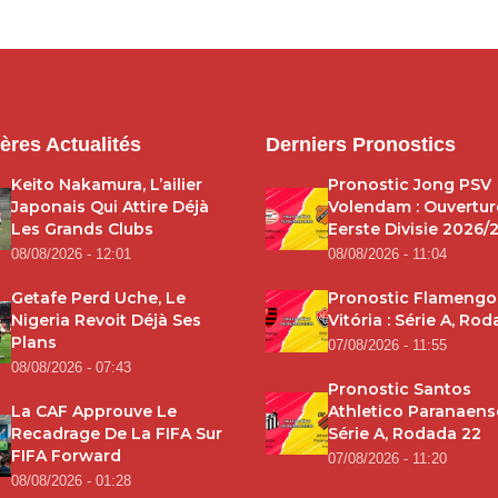
ères Actualités
Derniers Pronostics
Keito Nakamura, L’ailier
Pronostic Jong PSV
Japonais Qui Attire Déjà
Volendam : Ouvertur
Les Grands Clubs
Eerste Divisie 2026/
08/08/2026 - 12:01
08/08/2026 - 11:04
Getafe Perd Uche, Le
Pronostic Flamengo
Nigeria Revoit Déjà Ses
Vitória : Série A, Ro
Plans
07/08/2026 - 11:55
08/08/2026 - 07:43
Pronostic Santos
La CAF Approuve Le
Athletico Paranaense
Recadrage De La FIFA Sur
Série A, Rodada 22
FIFA Forward
07/08/2026 - 11:20
08/08/2026 - 01:28