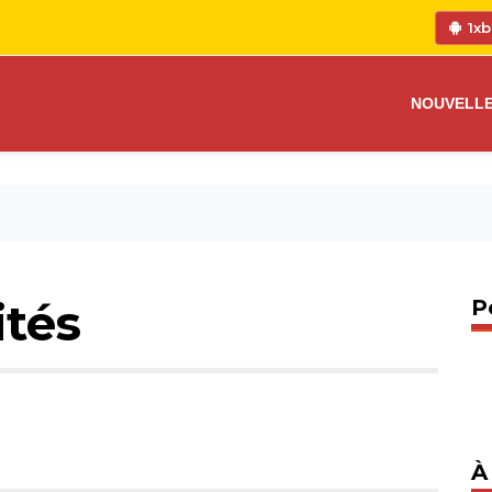
1xb
NOUVELL
ités
P
À