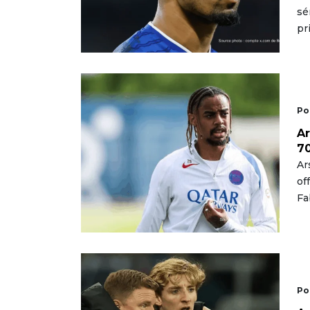
sé
pr
Po
Ar
70
Ar
of
Fa
Po