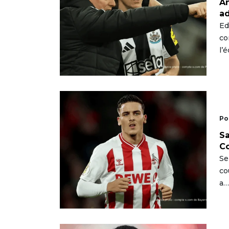
An
ad
Ed
co
l’
Po
Sa
Co
Se
co
a…