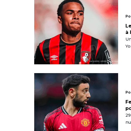
Po
Le
à 
Un
Yo
Po
Fe
po
29
nu