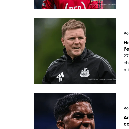
Po
Ho
l’
27
ch
mi
Po
Ar
c