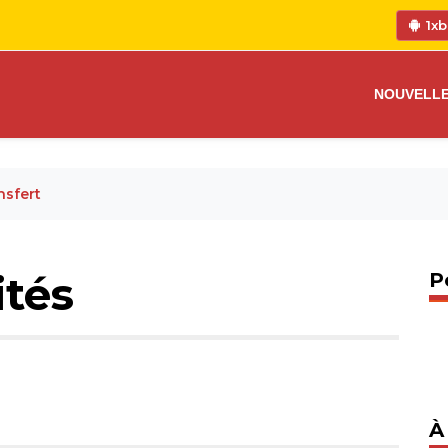
1xb
NOUVELL
nsfert
ités
P
À