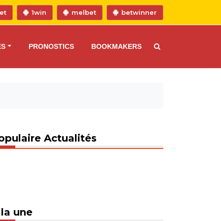
et
1win
melbet
betwinner
ES
PRONOSTICS
BOOKMAKERS
opulaire Actualités
 la une