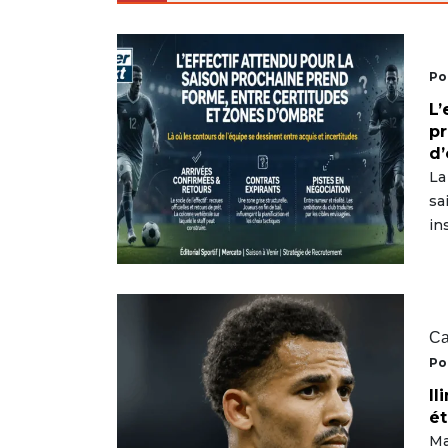
Po
L’
pr
d
La
sa
in
Ca
Po
Il
ét
Ma