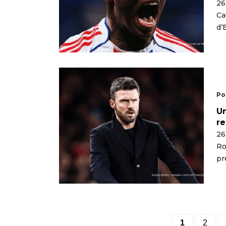
26
Ca
d’
Po
Un
re
26
Ro
pr
1
2