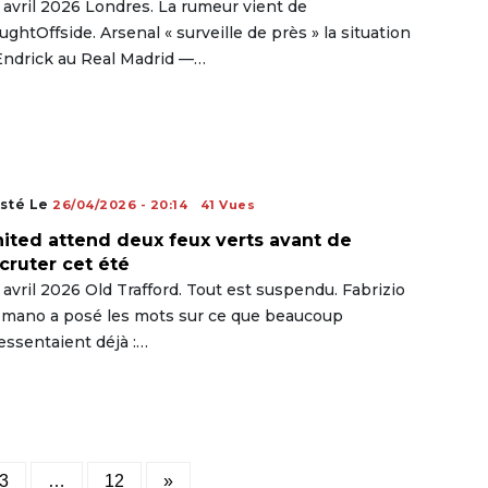
 avril 2026 Londres. La rumeur vient de
ughtOffside. Arsenal « surveille de près » la situation
Endrick au Real Madrid —…
sté Le
26/04/2026 - 20:14
41 Vues
ited attend deux feux verts avant de
cruter cet été
 avril 2026 Old Trafford. Tout est suspendu. Fabrizio
mano a posé les mots sur ce que beaucoup
essentaient déjà :…
Posts
3
…
12
»