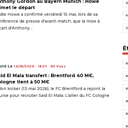
thony Gordon au Bayern Munich : Howe
A
met le départ
die Howe a confirmé vendredi 15 mai, lors de sa
nférence de presse d’avant-match, que la mise à
écart d’Anthony…
V
É
sté Le
14/05/2026 - 18:57
80 Vues
id El Mala transfert : Brentford 40 M€,
logne tient à 50 M€
lon kicker (13 mai 2026), le FC Brentford a rejoint la
urse pour recruter Said El Mala. L’ailier du FC Cologne
#