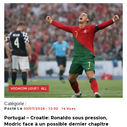
COUPE DU MONDE
RÉSULTATS FOOTBALL
VODACOM LIGUE 1
Catégorie :
Posté Le
03/07/2026 - 12:02
14 Vues
Portugal – Croatie: Ronaldo sous pression,
Modric face à un possible dernier chapitre