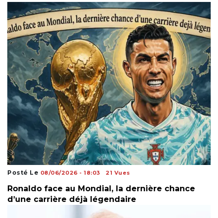
Posté Le
08/06/2026 - 18:03
21 Vues
Ronaldo face au Mondial, la dernière chance
d’une carrière déjà légendaire