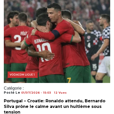
COUPE DU MONDE
VODACOM LIGUE 1
Catégorie :
Posté Le
01/07/2026 - 15:03
12 Vues
Portugal – Croatie: Ronaldo attendu, Bernardo
Silva prône le calme avant un huitième sous
tension