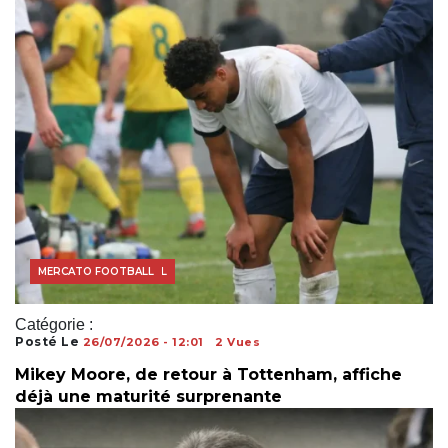
ACTUALITÉS FOOTBALL
FOOTBALL AFRICAIN
MERCATO FOOTBALL
Catégorie :
Posté Le
26/07/2026 - 12:01
2 Vues
Mikey Moore, de retour à Tottenham, affiche
déjà une maturité surprenante