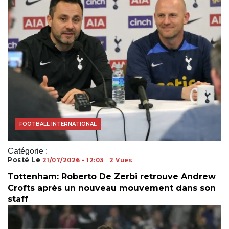
ACTUALITÉS FOOTBALL
FOOTBALL AFRICAIN
FOOTBALL INTERNATIONAL
Catégorie :
Posté Le
21/07/2026 - 12:03
2 Vues
Tottenham: Roberto De Zerbi retrouve Andrew
Crofts après un nouveau mouvement dans son
staff