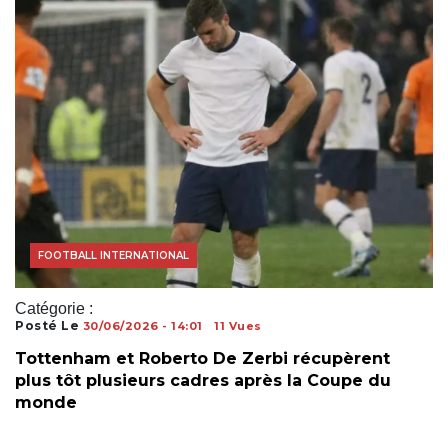
ACTUALITÉS FOOTBALL
COUPE DU MONDE
FOOTBALL INTERNATIONAL
Catégorie :
Posté Le
30/06/2026 - 14:01
11 Vues
Tottenham et Roberto De Zerbi récupèrent
plus tôt plusieurs cadres après la Coupe du
monde