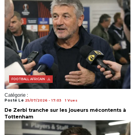
ACTUALITÉS FOOTBALL
FOOTBALL AFRICAIN
Catégorie :
Posté Le
25/07/2026 - 17:03
1 Vues
De Zerbi tranche sur les joueurs mécontents à
Tottenham