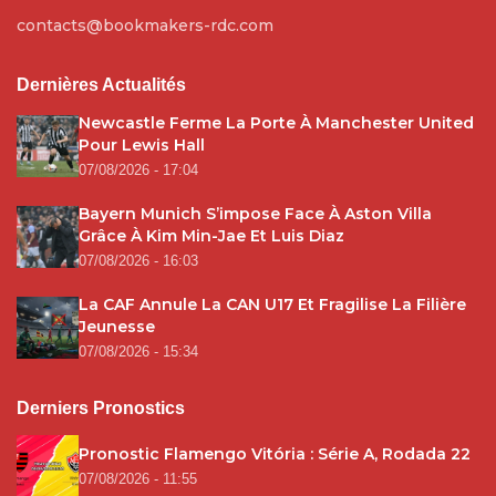
contacts@bookmakers-rdc.com
Dernières Actualités
Newcastle Ferme La Porte À Manchester United
Pour Lewis Hall
07/08/2026 - 17:04
Bayern Munich S’impose Face À Aston Villa
Grâce À Kim Min-Jae Et Luis Diaz
07/08/2026 - 16:03
La CAF Annule La CAN U17 Et Fragilise La Filière
Jeunesse
07/08/2026 - 15:34
Derniers Pronostics
Pronostic Flamengo Vitória : Série A, Rodada 22
07/08/2026 - 11:55