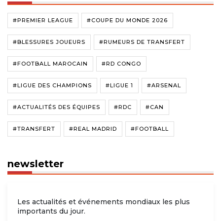
#PREMIER LEAGUE
#COUPE DU MONDE 2026
#BLESSURES JOUEURS
#RUMEURS DE TRANSFERT
#FOOTBALL MAROCAIN
#RD CONGO
#LIGUE DES CHAMPIONS
#LIGUE 1
#ARSENAL
#ACTUALITÉS DES ÉQUIPES
#RDC
#CAN
#TRANSFERT
#REAL MADRID
#FOOTBALL
newsletter
Les actualités et événements mondiaux les plus
importants du jour.