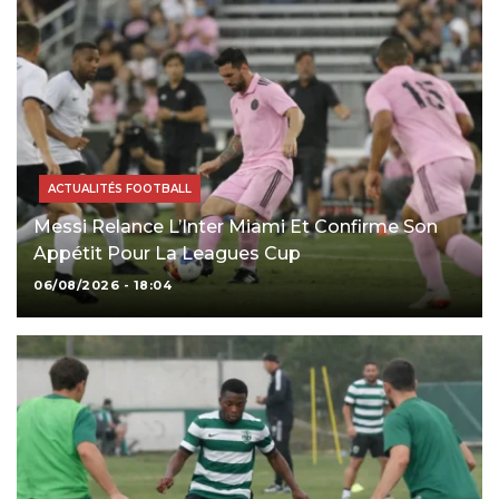
ACTUALITÉS FOOTBALL
Messi Relance L’Inter Miami Et Confirme Son
Appétit Pour La Leagues Cup
06/08/2026 - 18:04