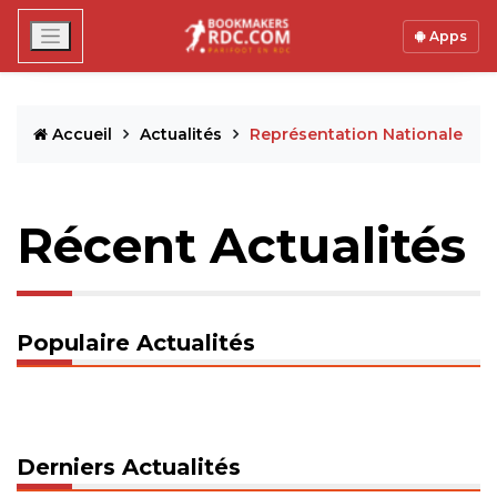
Apps
Accueil
Actualités
Représentation Nationale
Récent Actualités
Populaire Actualités
Derniers Actualités