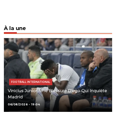
À la une
FOOTBALL INTERNATIONAL
Vinicius Junior, Une Blessure D’ego Qui Inquiète
Madrid
06/08/2026 - 19:04