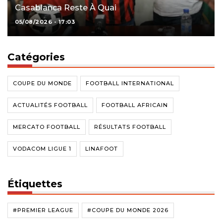
Casablanca Reste À Quai
05/08/2026 - 17:03
Catégories
COUPE DU MONDE
FOOTBALL INTERNATIONAL
ACTUALITÉS FOOTBALL
FOOTBALL AFRICAIN
MERCATO FOOTBALL
RÉSULTATS FOOTBALL
VODACOM LIGUE 1
LINAFOOT
Étiquettes
#PREMIER LEAGUE
#COUPE DU MONDE 2026