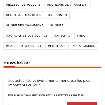
#BLESSURES JOUEURS
#RUMEURS DE TRANSFERT
#FOOTBALL MAROCAIN
#RD CONGO
#LIGUE DES CHAMPIONS
#LIGUE 1
#ACTUALITÉS DES ÉQUIPES
#ARSENAL
#RDC
#CAN
#TRANSFERT
#FOOTBALL
#REAL MADRID
newsletter
Les actualités et événements mondiaux les plus
importants du jour.
Recevez la newsletter quotidienne dans votre boîte mail.