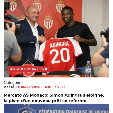
COUPE DU MONDE
FOOTBALL INTERNATIONAL
MERCATO FOOTBALL
Catégorie :
Posté Le
06/07/2026 - 16:05
3 Vues
Mercato AS Monaco: Simon Adingra s’éloigne,
la piste d’un nouveau prêt se referme