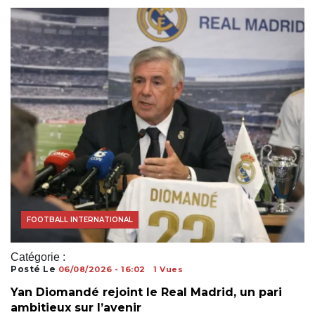
ACTUALITÉS FOOTBALL
COUPE DU MONDE
FOOTBALL INTERNATIONAL
Catégorie :
Posté Le
06/08/2026 - 16:02
1 Vues
Yan Diomandé rejoint le Real Madrid, un pari
ambitieux sur l’avenir