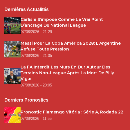
Dernières Actualités
Carlisle S’impose Comme Le Vrai Point
D’ancrage Du National League
07/08/2026 - 21:29
Messi Pour La Copa América 2028: L’Argentine
Refuse Toute Pression
07/08/2026 - 21:05
La FA Interdit Les Murs En Dur Autour Des
Terrains Non-League Après La Mort De Billy
Vigar
07/08/2026 - 20:05
Derniers Pronostics
Pronostic Flamengo Vitória : Série A, Rodada 22
07/08/2026 - 11:55