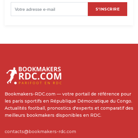
S'INSCRIRE
Bookmakers-RDC.com — votre portail de référence pour
les paris sportifs en République Démocratique du Congo.
Actualités football, pronostics d'experts et comparatif des
meilleurs bookmakers disponibles en RDC.
contacts@bookmakers-rdc.com