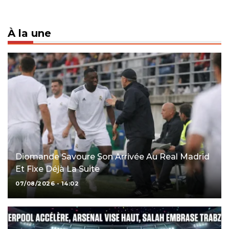
À la une
Diomande Savoure Son Arrivée Au Real Madrid
Et Fixe Déjà La Suite
07/08/2026 - 14:02