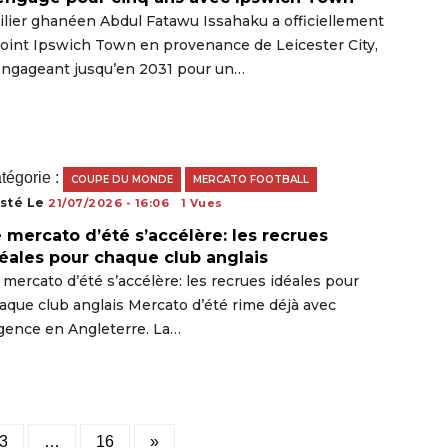
ailier ghanéen Abdul Fatawu Issahaku a officiellement
joint Ipswich Town en provenance de Leicester City,
engageant jusqu’en 2031 pour un…
tégorie :
COUPE DU MONDE
MERCATO FOOTBALL
sté Le
21/07/2026 - 16:06
1 Vues
 mercato d’été s’accélère: les recrues
éales pour chaque club anglais
 mercato d’été s’accélère: les recrues idéales pour
aque club anglais Mercato d’été rime déjà avec
gence en Angleterre. La…
Posts
3
…
16
»