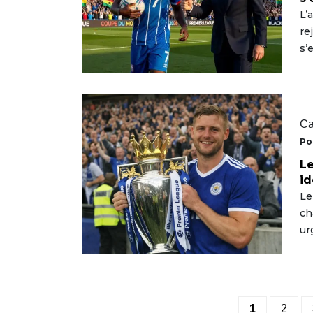
L’
re
s’
Ca
Po
Le
id
Le
ch
ur
1
2