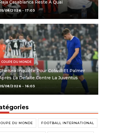
Raja Casablanca Reste À Quai
05/08/2026 - 17:03
COUPE DU MONDE
Chelsea Inquiète Pour Colwill Et Palmer
Après La Défaite Contre La Juventus
05/08/2026 - 16:03
atégories
COUPE DU MONDE
FOOTBALL INTERNATIONAL