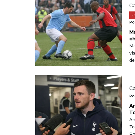
Ca
F
Po
Ma
ch
Ma
vi
de
Ca
Po
An
To
An
To
Ro