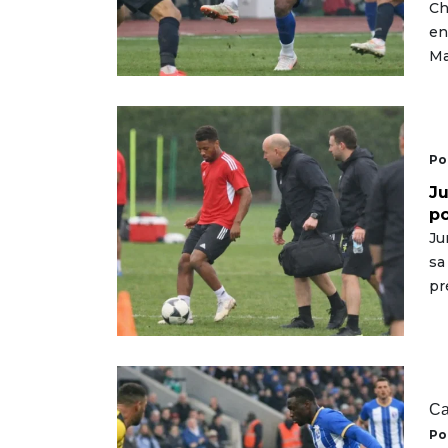
Ch
en
Ma
Po
Ju
po
Ju
sa
pr
Ca
Po