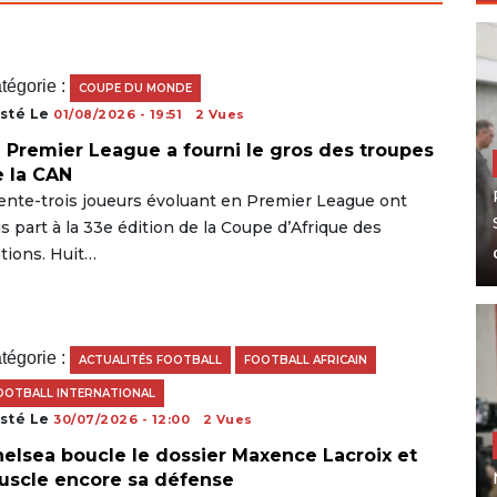
tégorie :
COUPE DU MONDE
sté Le
01/08/2026 - 19:51
2 Vues
 Premier League a fourni le gros des troupes
 la CAN
ente-trois joueurs évoluant en Premier League ont
is part à la 33e édition de la Coupe d’Afrique des
tions. Huit…
tégorie :
ACTUALITÉS FOOTBALL
FOOTBALL AFRICAIN
OOTBALL INTERNATIONAL
sté Le
30/07/2026 - 12:00
2 Vues
elsea boucle le dossier Maxence Lacroix et
scle encore sa défense