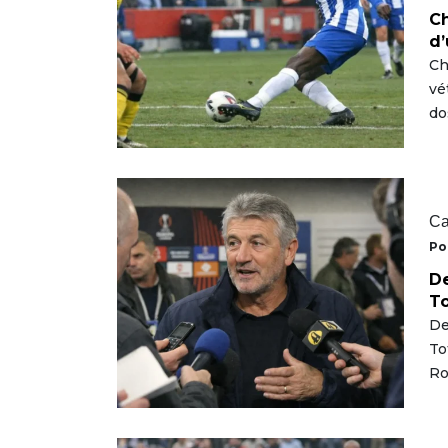
Ch
d’
Ch
vé
do
Ca
Po
De
T
De
To
Ro