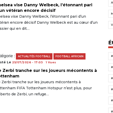
A
elsea vise Danny Welbeck, l’étonnant pari
un vétéran encore décisif
elsea vise Danny Welbeck, l’étonnant pari d’un
téran encore décisif Danny Welbeck est au cœur d’un
V
ssier qui en dit…
É
tégorie :
ACTUALITÉS FOOTBALL
FOOTBALL AFRICAIN
sté Le
25/07/2026 - 17:03
1 Vues
 Zerbi tranche sur les joueurs mécontents à
ottenham
 Zerbi tranche sur les joueurs mécontents à
ttenham FIFA Tottenham Hotspur n’est plus, pour
berto de Zerbi, un refuge…
#
#