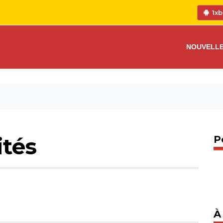
1xb
NOUVELL
ités
P
À