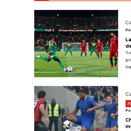
Ca
Po
La
de
Tr
pr
Na
Ca
F
Po
Ch
mu