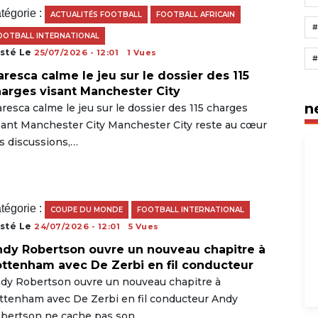
tégorie :
ACTUALITÉS FOOTBALL
FOOTBALL AFRICAIN
OOTBALL INTERNATIONAL
sté Le
25/07/2026 - 12:01
1 Vues
resca calme le jeu sur le dossier des 115
arges visant Manchester City
n
resca calme le jeu sur le dossier des 115 charges
sant Manchester City Manchester City reste au cœur
s discussions,…
tégorie :
COUPE DU MONDE
FOOTBALL INTERNATIONAL
sté Le
24/07/2026 - 12:01
5 Vues
dy Robertson ouvre un nouveau chapitre à
ttenham avec De Zerbi en fil conducteur
dy Robertson ouvre un nouveau chapitre à
ttenham avec De Zerbi en fil conducteur Andy
bertson ne cache pas son…