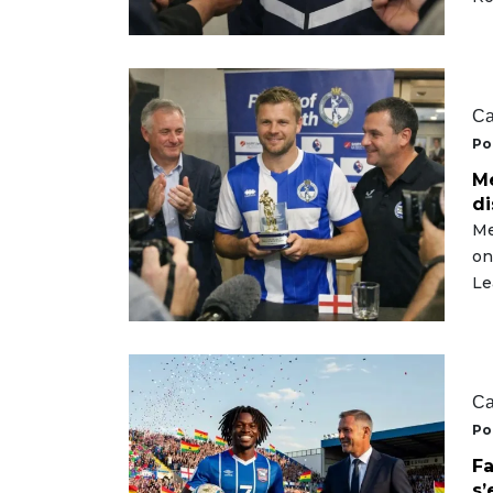
Ca
Po
Me
di
Me
on
Le
Ca
Po
Fa
s’