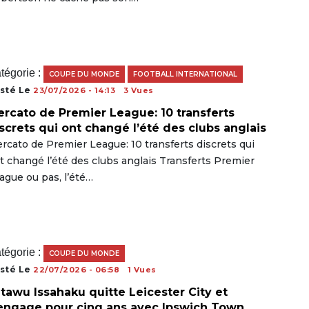
tégorie :
COUPE DU MONDE
FOOTBALL INTERNATIONAL
sté Le
23/07/2026 - 14:13
3 Vues
rcato de Premier League: 10 transferts
screts qui ont changé l’été des clubs anglais
rcato de Premier League: 10 transferts discrets qui
t changé l’été des clubs anglais Transferts Premier
ague ou pas, l’été…
tégorie :
COUPE DU MONDE
sté Le
22/07/2026 - 06:58
1 Vues
tawu Issahaku quitte Leicester City et
engage pour cinq ans avec Ipswich Town