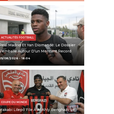
ACTUALITÉS FOOTBALL
Real Madrid Et Yan Diomandé: Le Dossier
S’emballe Autour D’un Montant Record
05/08/2026 - 18:04
COUPE DU MONDE
Makabi Lilepo File À Al Ahly Benghazi, Le