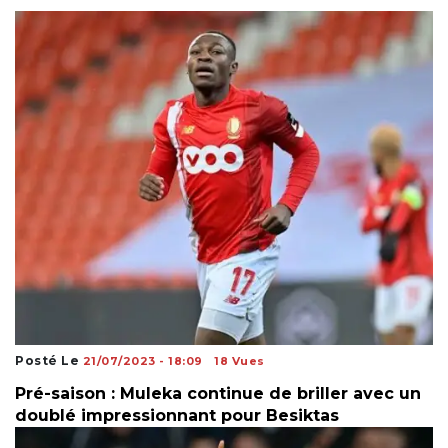
Posté Le
21/07/2023 - 18:09
18 Vues
Pré-saison : Muleka continue de briller avec un
doublé impressionnant pour Besiktas