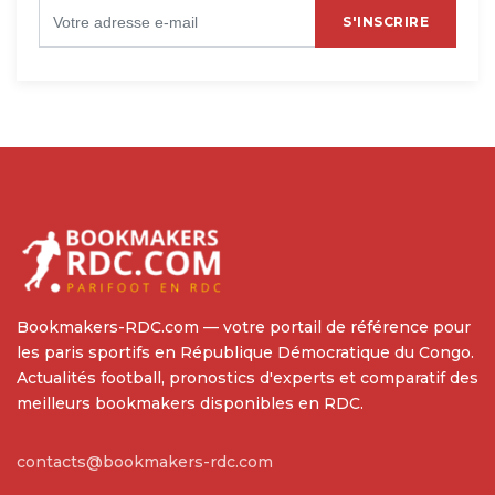
S'INSCRIRE
Bookmakers-RDC.com — votre portail de référence pour
les paris sportifs en République Démocratique du Congo.
Actualités football, pronostics d'experts et comparatif des
meilleurs bookmakers disponibles en RDC.
contacts@bookmakers-rdc.com