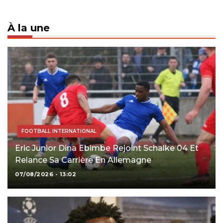
À la une
FOOTBALL INTERNATIONAL
Eric Junior Dina Ebimbe Rejoint Schalke 04 Et
Relance Sa Carrière En Allemagne
07/08/2026 - 13:02