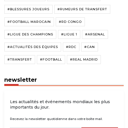
#BLESSURES JOUEURS
#RUMEURS DE TRANSFERT
#FOOTBALL MAROCAIN
#RD CONGO
#LIGUE DES CHAMPIONS
#LIGUE 1
#ARSENAL
#ACTUALITÉS DES ÉQUIPES
#RDC
#CAN
#TRANSFERT
#FOOTBALL
#REAL MADRID
newsletter
Les actualités et événements mondiaux les plus
importants du jour.
Recevez la newsletter quotidienne dans votre boîte mail.