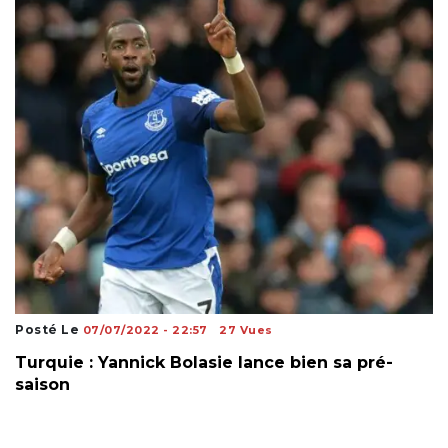
Posté Le
07/07/2022 - 22:57
27 Vues
Turquie : Yannick Bolasie lance bien sa pré-
saison