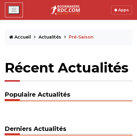
Apps
Accueil
Actualités
Pré-Saison
Récent Actualités
Populaire Actualités
Derniers Actualités