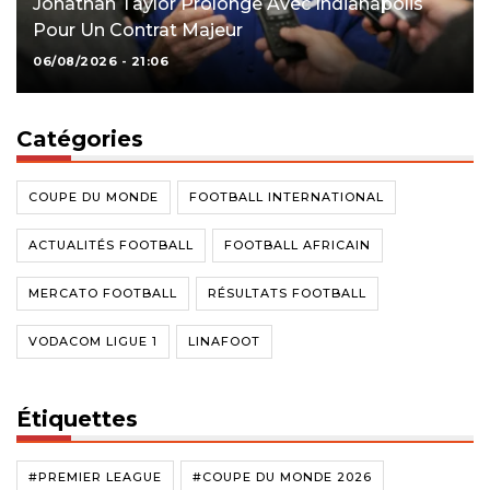
Jonathan Taylor Prolonge Avec Indianapolis
Pour Un Contrat Majeur
06/08/2026 - 21:06
Catégories
COUPE DU MONDE
FOOTBALL INTERNATIONAL
ACTUALITÉS FOOTBALL
FOOTBALL AFRICAIN
MERCATO FOOTBALL
RÉSULTATS FOOTBALL
VODACOM LIGUE 1
LINAFOOT
Étiquettes
#PREMIER LEAGUE
#COUPE DU MONDE 2026