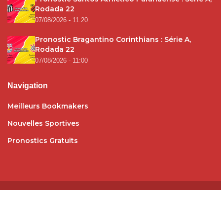
Rodada 22
07/08/2026 - 11:20
Pronostic Bragantino Corinthians : Série A,
Rodada 22
07/08/2026 - 11:00
Navigation
Meilleurs Bookmakers
Nouvelles Sportives
Pronostics Gratuits
© 2026
Bookmakers-RDC
. Tous droits réservés.