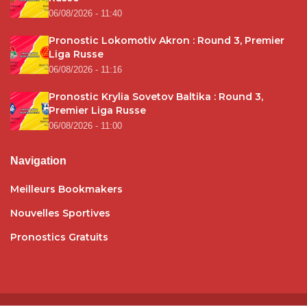
06/08/2026 - 11:40
Pronostic Lokomotiv Akron : Round 3, Premier
Liga Russe
06/08/2026 - 11:16
Pronostic Krylia Sovetov Baltika : Round 3,
Premier Liga Russe
06/08/2026 - 11:00
Navigation
Meilleurs Bookmakers
Nouvelles Sportives
Pronostics Gratuits