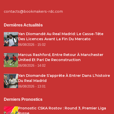
contacts@bookmakers-rdc.com
Dernières Actualités
Yan Diomandé Au Real Madrid: Le Casse-Tête
Des Licences Avant La Fin Du Mercato
06/08/2026 - 15:02
Marcus Rashford, Entre Retour À Manchester
United Et Pari De Reconstruction
06/08/2026 - 14:02
Yan Diomande S’apprête À Entrer Dans L’histoire
Du Real Madrid
06/08/2026 - 13:01
Derniers Pronostics
Pronostic CSKA Rostov : Round 3, Premier Liga
Russe