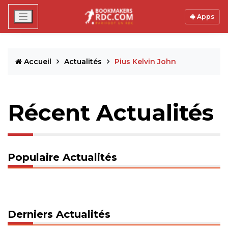
Apps
Accueil
Actualités
Pius Kelvin John
Récent Actualités
Populaire Actualités
Derniers Actualités