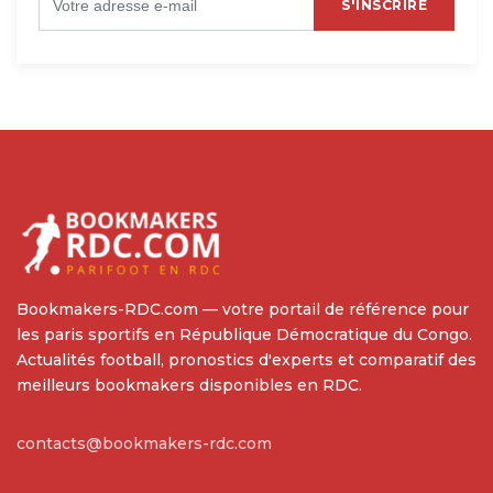
S'INSCRIRE
Bookmakers-RDC.com — votre portail de référence pour
les paris sportifs en République Démocratique du Congo.
Actualités football, pronostics d'experts et comparatif des
meilleurs bookmakers disponibles en RDC.
contacts@bookmakers-rdc.com