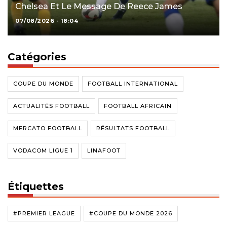
Chelsea Et Le Message De Reece James
07/08/2026 - 18:04
Catégories
COUPE DU MONDE
FOOTBALL INTERNATIONAL
ACTUALITÉS FOOTBALL
FOOTBALL AFRICAIN
MERCATO FOOTBALL
RÉSULTATS FOOTBALL
VODACOM LIGUE 1
LINAFOOT
Étiquettes
#PREMIER LEAGUE
#COUPE DU MONDE 2026