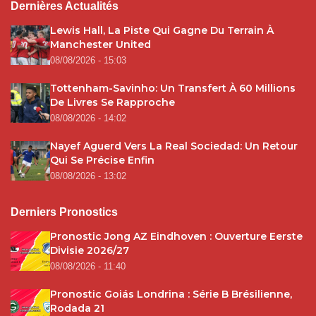
Dernières Actualités
Lewis Hall, La Piste Qui Gagne Du Terrain À
Manchester United
08/08/2026 - 15:03
Tottenham-Savinho: Un Transfert À 60 Millions
De Livres Se Rapproche
08/08/2026 - 14:02
Nayef Aguerd Vers La Real Sociedad: Un Retour
Qui Se Précise Enfin
08/08/2026 - 13:02
Derniers Pronostics
Pronostic Jong AZ Eindhoven : Ouverture Eerste
Divisie 2026/27
08/08/2026 - 11:40
Pronostic Goiás Londrina : Série B Brésilienne,
Rodada 21