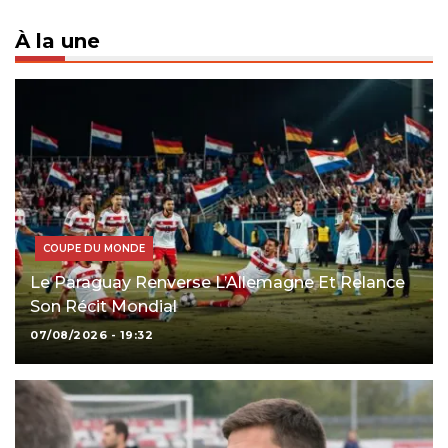
À la une
COUPE DU MONDE
Le Paraguay Renverse L’Allemagne Et Relance
Son Récit Mondial
07/08/2026 - 19:32