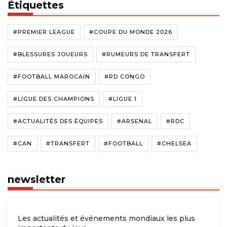
Étiquettes
#PREMIER LEAGUE
#COUPE DU MONDE 2026
#BLESSURES JOUEURS
#RUMEURS DE TRANSFERT
#FOOTBALL MAROCAIN
#RD CONGO
#LIGUE DES CHAMPIONS
#LIGUE 1
#ACTUALITÉS DES ÉQUIPES
#ARSENAL
#RDC
#CAN
#TRANSFERT
#FOOTBALL
#CHELSEA
newsletter
Les actualités et événements mondiaux les plus