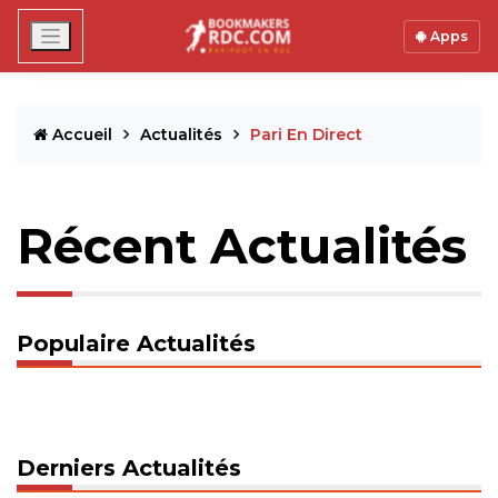
Apps
Accueil
Actualités
Pari En Direct
Récent Actualités
Populaire Actualités
Derniers Actualités