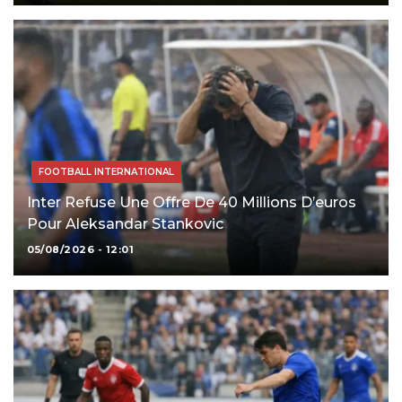
FOOTBALL INTERNATIONAL
Inter Refuse Une Offre De 40 Millions D’euros
Pour Aleksandar Stankovic
05/08/2026 - 12:01