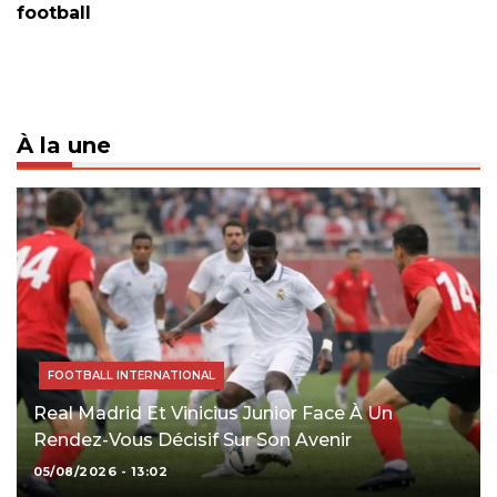
football
À la une
FOOTBALL INTERNATIONAL
Real Madrid Et Vinicius Junior Face À Un
Rendez-Vous Décisif Sur Son Avenir
05/08/2026 - 13:02