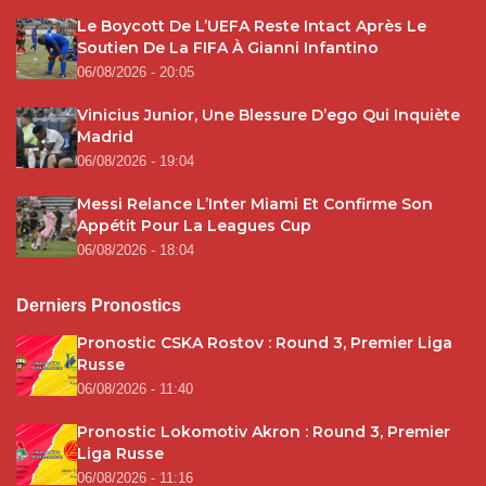
Le Boycott De L’UEFA Reste Intact Après Le
Soutien De La FIFA À Gianni Infantino
06/08/2026 - 20:05
Vinicius Junior, Une Blessure D’ego Qui Inquiète
Madrid
06/08/2026 - 19:04
Messi Relance L’Inter Miami Et Confirme Son
Appétit Pour La Leagues Cup
06/08/2026 - 18:04
Derniers Pronostics
Pronostic CSKA Rostov : Round 3, Premier Liga
Russe
06/08/2026 - 11:40
Pronostic Lokomotiv Akron : Round 3, Premier
Liga Russe
06/08/2026 - 11:16