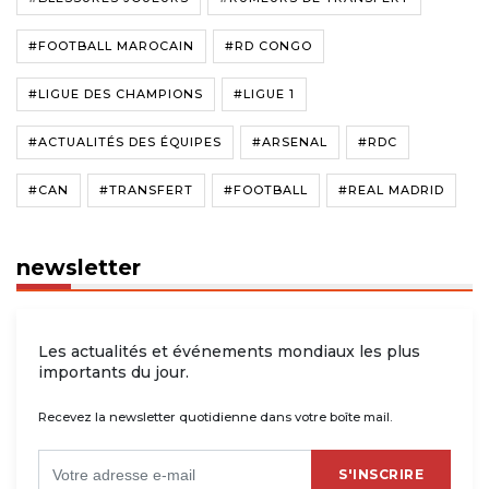
#FOOTBALL MAROCAIN
#RD CONGO
#LIGUE DES CHAMPIONS
#LIGUE 1
#ACTUALITÉS DES ÉQUIPES
#ARSENAL
#RDC
#CAN
#TRANSFERT
#FOOTBALL
#REAL MADRID
newsletter
Les actualités et événements mondiaux les plus
importants du jour.
Recevez la newsletter quotidienne dans votre boîte mail.
S'INSCRIRE