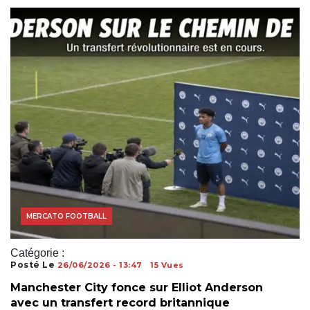
MERCATO FOOTBALL
Catégorie :
Posté Le
26/06/2026 - 13:47
15 Vues
Manchester City fonce sur Elliot Anderson
avec un transfert record britannique