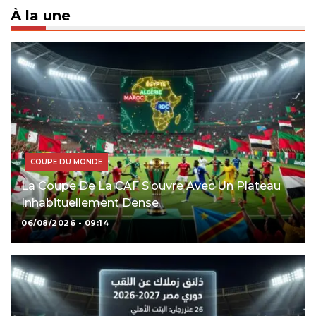
À la une
COUPE DU MONDE
La Coupe De La CAF S’ouvre Avec Un Plateau
Inhabituellement Dense
06/08/2026 - 09:14