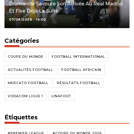
Diomande Savoure Son Arrivée Au Real Madrid
Et Fixe Déjà La Suite
07/08/2026 - 14:02
Catégories
COUPE DU MONDE
FOOTBALL INTERNATIONAL
ACTUALITÉS FOOTBALL
FOOTBALL AFRICAIN
MERCATO FOOTBALL
RÉSULTATS FOOTBALL
VODACOM LIGUE 1
LINAFOOT
Étiquettes
#PREMIER LEAGUE
#COUPE DU MONDE 2026