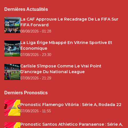
Dernières Actualités
La CAF Approuve Le Recadrage De La FIFA Sur
FIFA Forward
08/08/2026 - 01:28
La Liga Érige Mbappé En Vitrine Sportive Et
Économique
07/08/2026 - 23:30
Carlisle S’impose Comme Le Vrai Point
D’ancrage Du National League
07/08/2026 - 21:29
Derniers Pronostics
Pronostic Flamengo Vitória : Série A, Rodada 22
07/08/2026 - 11:55
Pronostic Santos Athletico Paranaense : Série A,