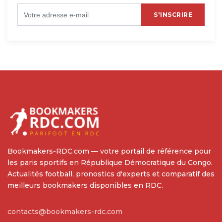
S'INSCRIRE
Bookmakers-RDC.com — votre portail de référence pour
les paris sportifs en République Démocratique du Congo.
Actualités football, pronostics d'experts et comparatif des
meilleurs bookmakers disponibles en RDC.
contacts@bookmakers-rdc.com