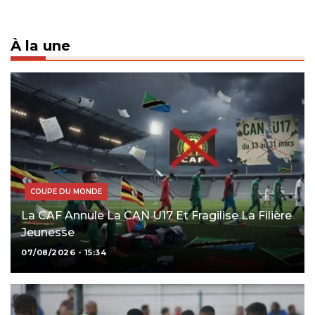
À la une
COUPE DU MONDE
La CAF Annule La CAN U17 Et Fragilise La Filière
Jeunesse
07/08/2026 - 15:34