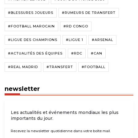
#BLESSURES JOUEURS
#RUMEURS DE TRANSFERT
#FOOTBALL MAROCAIN
#RD CONGO
#LIGUE DES CHAMPIONS
#LIGUE 1
#ARSENAL
#ACTUALITÉS DES ÉQUIPES
#RDC
#CAN
#REAL MADRID
#TRANSFERT
#FOOTBALL
newsletter
Les actualités et événements mondiaux les plus
importants du jour.
Recevez la newsletter quotidienne dans votre boîte mail.