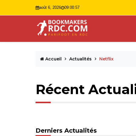
août 6, 2026
09:00:58
Accueil
Actualités
Netflix
Récent Actual
Derniers Actualités