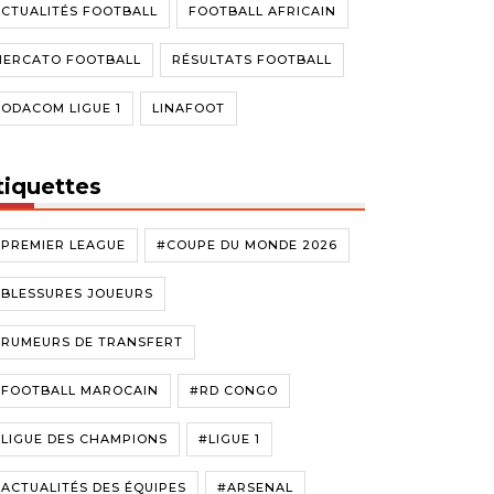
CTUALITÉS FOOTBALL
FOOTBALL AFRICAIN
MERCATO FOOTBALL
RÉSULTATS FOOTBALL
ODACOM LIGUE 1
LINAFOOT
tiquettes
#PREMIER LEAGUE
#COUPE DU MONDE 2026
#BLESSURES JOUEURS
#RUMEURS DE TRANSFERT
#FOOTBALL MAROCAIN
#RD CONGO
LIGUE DES CHAMPIONS
#LIGUE 1
ACTUALITÉS DES ÉQUIPES
#ARSENAL