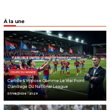
À la une
COUPE DU MONDE
Carlisle S’impose Comme Le Vrai Point
D’ancrage Du National League
07/08/2026 - 21:29