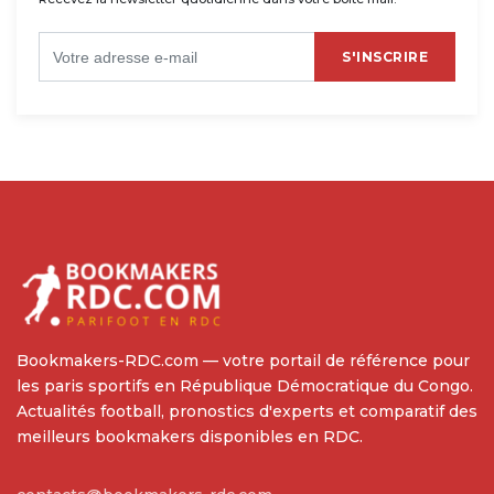
S'INSCRIRE
Bookmakers-RDC.com — votre portail de référence pour
les paris sportifs en République Démocratique du Congo.
Actualités football, pronostics d'experts et comparatif des
meilleurs bookmakers disponibles en RDC.