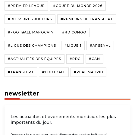
#PREMIER LEAGUE
#COUPE DU MONDE 2026
#BLESSURES JOUEURS
#RUMEURS DE TRANSFERT
#FOOTBALL MAROCAIN
#RD CONGO
#LIGUE DES CHAMPIONS
#LIGUE 1
#ARSENAL
#ACTUALITÉS DES ÉQUIPES
#RDC
#CAN
#TRANSFERT
#FOOTBALL
#REAL MADRID
newsletter
Les actualités et événements mondiaux les plus
importants du jour.
Recevez la newsletter quotidienne dans votre boîte mail.