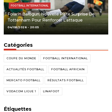
FOOTBALL INTERNATIONAL
Folarin Balogun, Nouvelle Piste Surprise De
Tottenham Pour Renforcer L’attaque
04/08/2026 - 20:05
Catégories
COUPE DU MONDE
FOOTBALL INTERNATIONAL
ACTUALITÉS FOOTBALL
FOOTBALL AFRICAIN
MERCATO FOOTBALL
RÉSULTATS FOOTBALL
VODACOM LIGUE 1
LINAFOOT
Étiquettes