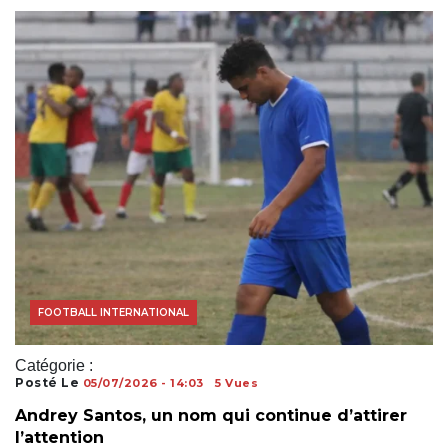
ACTUALITÉS FOOTBALL
FOOTBALL AFRICAIN
FOOTBALL INTERNATIONAL
Catégorie :
Posté Le
05/07/2026 - 14:03
5 Vues
Andrey Santos, un nom qui continue d’attirer
l’attention