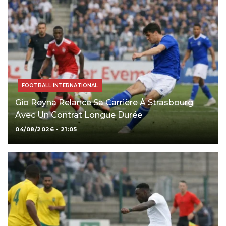
FOOTBALL INTERNATIONAL
Gio Reyna Relance Sa Carrière À Strasbourg
Avec Un Contrat Longue Durée
04/08/2026 - 21:05