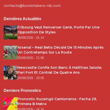
contacts@bookmakers-rdc.com
Dernières Actualités
Fribourg Veut Renverser Genk, Porté Par Une
Opposition De Styles
06/08/2026 - 01:14
Arsenal – Real Betis Décalé De 15 Minutes Après
Un Contretemps Sur La Route
05/08/2026 - 21:06
Newcastle Confie Son Banc À Matthias Jaissle,
Pari Fort Et Contrat De Quatre Ans
05/08/2026 - 20:05
Derniers Pronostics
Pronostic Ituzaingó Camioneros : Fecha 29,
Primera B Metro
05/08/2026 - 16:25