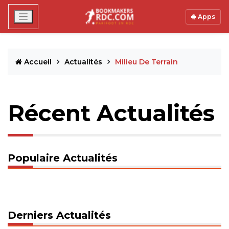
Apps
Accueil
Actualités
Milieu De Terrain
Récent Actualités
Populaire Actualités
Derniers Actualités