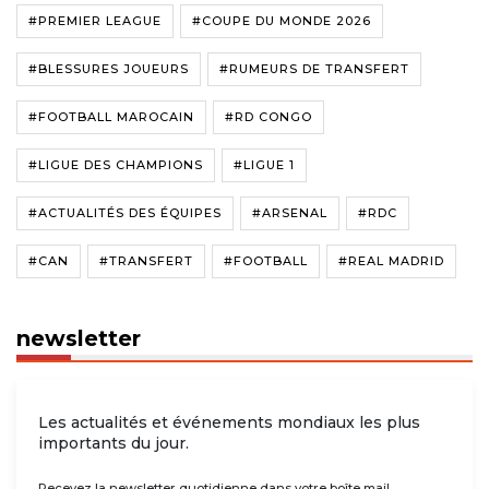
#PREMIER LEAGUE
#COUPE DU MONDE 2026
#BLESSURES JOUEURS
#RUMEURS DE TRANSFERT
#FOOTBALL MAROCAIN
#RD CONGO
#LIGUE DES CHAMPIONS
#LIGUE 1
#ACTUALITÉS DES ÉQUIPES
#ARSENAL
#RDC
#CAN
#TRANSFERT
#FOOTBALL
#REAL MADRID
newsletter
Les actualités et événements mondiaux les plus
importants du jour.
Recevez la newsletter quotidienne dans votre boîte mail.