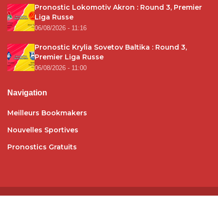
Pronostic Lokomotiv Akron : Round 3, Premier
Liga Russe
06/08/2026 - 11:16
Pronostic Krylia Sovetov Baltika : Round 3,
Premier Liga Russe
06/08/2026 - 11:00
Navigation
Meilleurs Bookmakers
Nouvelles Sportives
Pronostics Gratuits
© 2026
Bookmakers-RDC
. Tous droits réservés.