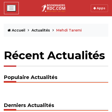
Apps
Accueil
Actualités
Mehdi Taremi
Récent Actualités
Populaire Actualités
Derniers Actualités