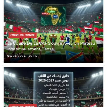
COUPE DU MONDE
La Coupe De La CAF S’ouvre Avec Un Plateau
Inhabituellement Dense
06/08/2026 - 09:14