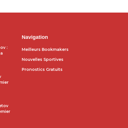
Navigation
ov :
Meilleurs Bookmakers
ga
Nouvelles Sportives
Pronostics Gratuits
v
mier
etov
emier