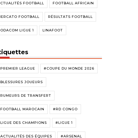
CTUALITÉS FOOTBALL
FOOTBALL AFRICAIN
MERCATO FOOTBALL
RÉSULTATS FOOTBALL
ODACOM LIGUE 1
LINAFOOT
tiquettes
#PREMIER LEAGUE
#COUPE DU MONDE 2026
#BLESSURES JOUEURS
#RUMEURS DE TRANSFERT
#FOOTBALL MAROCAIN
#RD CONGO
LIGUE DES CHAMPIONS
#LIGUE 1
ACTUALITÉS DES ÉQUIPES
#ARSENAL