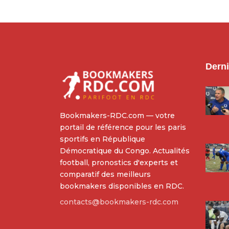
Derni
Bookmakers-RDC.com — votre
portail de référence pour les paris
sportifs en République
Démocratique du Congo. Actualités
football, pronostics d'experts et
comparatif des meilleurs
bookmakers disponibles en RDC.
contacts@bookmakers-rdc.com