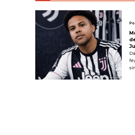
Po
Mc
de
J
Da
fé
si