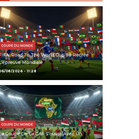
COUPE DU MONDE
FIFA: Road To The World Cup 98 Recrée
L’épreuve Mondiale
06/08/2026 - 11:28
COUPE DU MONDE
La Coupe De La CAF S’ouvre Avec Un