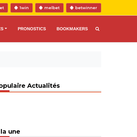
et
1win
melbet
betwinner
ES
PRONOSTICS
BOOKMAKERS
opulaire Actualités
 la une