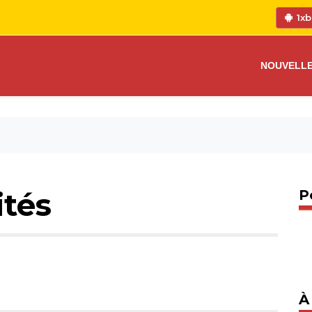
1xb
NOUVELL
ités
P
À