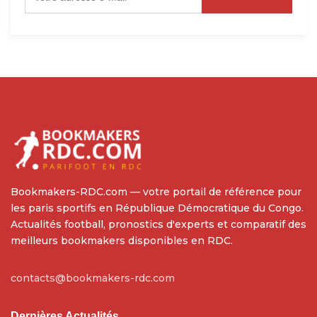
Bookmakers-RDC.com — votre portail de référence pour
les paris sportifs en République Démocratique du Congo.
Actualités football, pronostics d'experts et comparatif des
meilleurs bookmakers disponibles en RDC.
contacts@bookmakers-rdc.com
Dernières Actualités