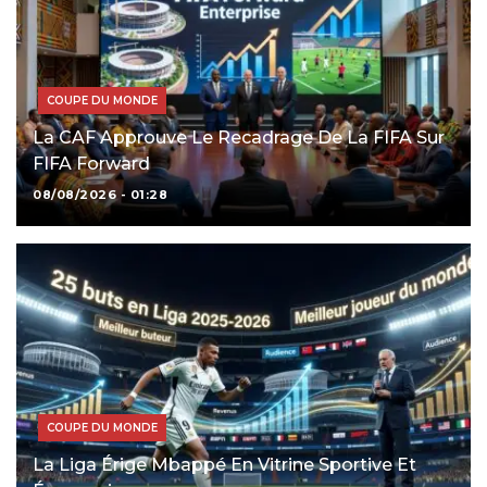
COUPE DU MONDE
La CAF Approuve Le Recadrage De La FIFA Sur
FIFA Forward
08/08/2026 - 01:28
COUPE DU MONDE
La Liga Érige Mbappé En Vitrine Sportive Et