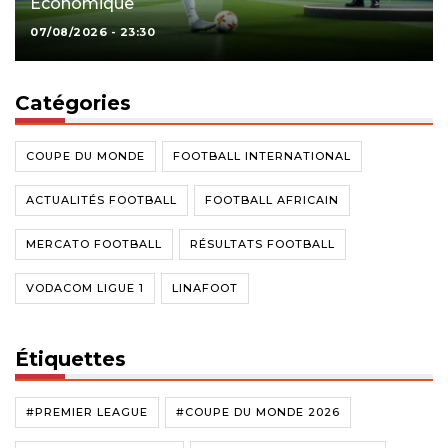
Économique
07/08/2026 - 23:30
Catégories
COUPE DU MONDE
FOOTBALL INTERNATIONAL
ACTUALITÉS FOOTBALL
FOOTBALL AFRICAIN
MERCATO FOOTBALL
RÉSULTATS FOOTBALL
VODACOM LIGUE 1
LINAFOOT
Étiquettes
#PREMIER LEAGUE
#COUPE DU MONDE 2026