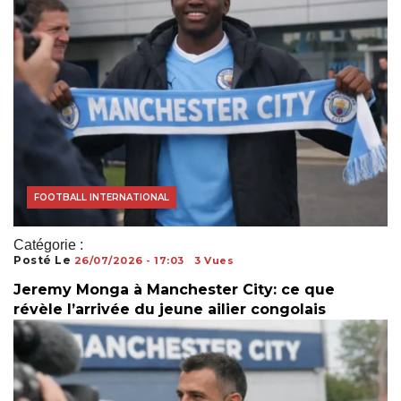
ACTUALITÉS FOOTBALL
FOOTBALL AFRICAIN
FOOTBALL INTERNATIONAL
Catégorie :
Posté Le
26/07/2026 - 17:03
3 Vues
Jeremy Monga à Manchester City: ce que
révèle l’arrivée du jeune ailier congolais