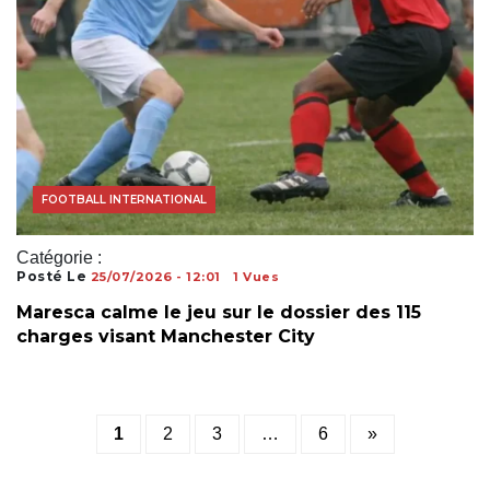
ACTUALITÉS FOOTBALL
FOOTBALL AFRICAIN
FOOTBALL INTERNATIONAL
Catégorie :
Posté Le
25/07/2026 - 12:01
1 Vues
Maresca calme le jeu sur le dossier des 115
charges visant Manchester City
Posts
1
2
3
…
6
»
pagination