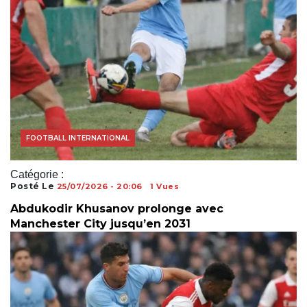
COUPE DU MONDE
FOOTBALL INTERNATIONAL
Catégorie :
Posté Le
25/07/2026 - 20:06
1 Vues
Abdukodir Khusanov prolonge avec
Manchester City jusqu’en 2031