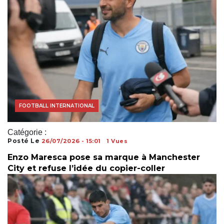
ACTUALITÉS FOOTBALL
FOOTBALL INTERNATIONAL
Catégorie :
Posté Le
26/07/2026 - 15:01
1 Vues
Enzo Maresca pose sa marque à Manchester
City et refuse l’idée du copier-coller