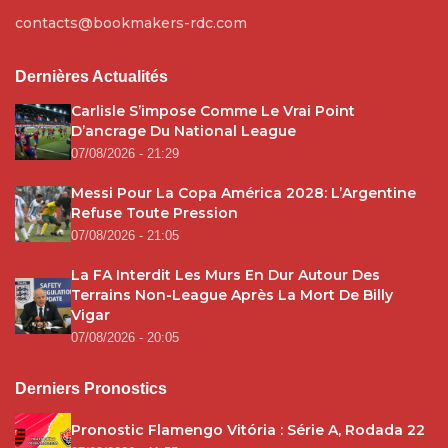
contacts@bookmakers-rdc.com
Dernières Actualités
Carlisle S’impose Comme Le Vrai Point
D’ancrage Du National League
07/08/2026 - 21:29
Messi Pour La Copa América 2028: L’Argentine
Refuse Toute Pression
07/08/2026 - 21:05
La FA Interdit Les Murs En Dur Autour Des
Terrains Non-League Après La Mort De Billy
Vigar
07/08/2026 - 20:05
Derniers Pronostics
Pronostic Flamengo Vitória : Série A, Rodada 22