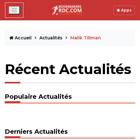
Apps
Accueil
Actualités
Malik Tillman
Récent Actualités
Populaire Actualités
Derniers Actualités