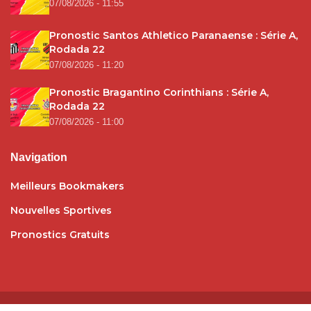
07/08/2026 - 11:55
Pronostic Santos Athletico Paranaense : Série A,
Rodada 22
07/08/2026 - 11:20
Pronostic Bragantino Corinthians : Série A,
Rodada 22
07/08/2026 - 11:00
Navigation
Meilleurs Bookmakers
Nouvelles Sportives
Pronostics Gratuits