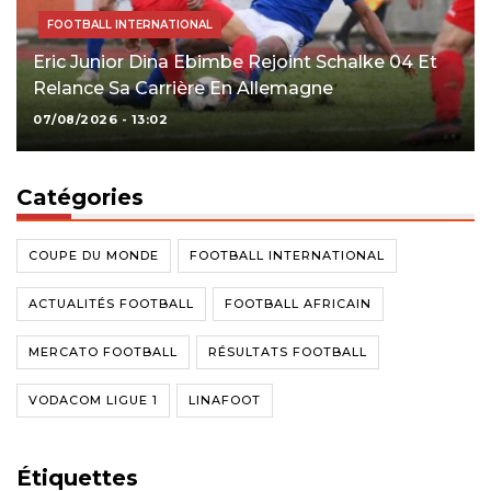
FOOTBALL INTERNATIONAL
Eric Junior Dina Ebimbe Rejoint Schalke 04 Et
Relance Sa Carrière En Allemagne
07/08/2026 - 13:02
Catégories
COUPE DU MONDE
FOOTBALL INTERNATIONAL
ACTUALITÉS FOOTBALL
FOOTBALL AFRICAIN
MERCATO FOOTBALL
RÉSULTATS FOOTBALL
VODACOM LIGUE 1
LINAFOOT
Étiquettes