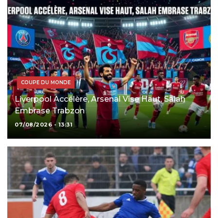
COUPE DU MONDE
Liverpool Accélère, Arsenal Vise Haut, Salah
Embrase Trabzon
07/08/2026 - 13:31