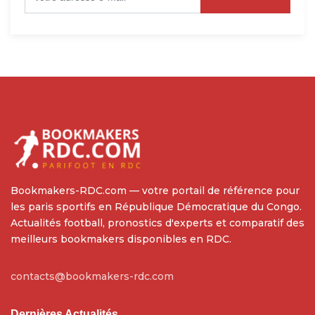
Bookmakers-RDC.com — votre portail de référence pour
les paris sportifs en République Démocratique du Congo.
Actualités football, pronostics d'experts et comparatif des
meilleurs bookmakers disponibles en RDC.
contacts@bookmakers-rdc.com
Dernières Actualités