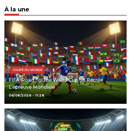
À la une
COUPE DU MONDE
FIFA: Road To The World Cup 98 Recrée
L’épreuve Mondiale
06/08/2026 - 11:28