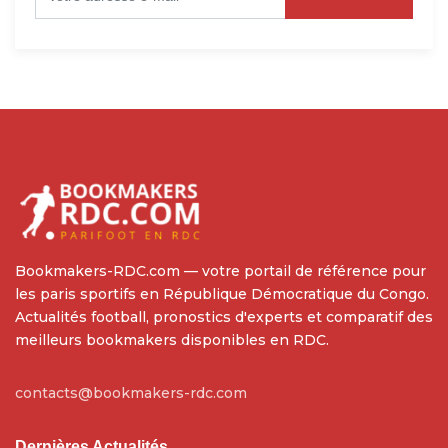
Bookmakers-RDC.com — votre portail de référence pour
les paris sportifs en République Démocratique du Congo.
Actualités football, pronostics d'experts et comparatif des
meilleurs bookmakers disponibles en RDC.
contacts@bookmakers-rdc.com
Dernières Actualités