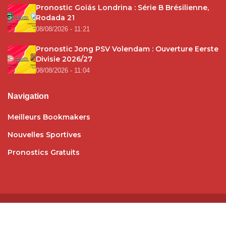
Pronostic Goiás Londrina : Série B Brésilienne,
Rodada 21
08/08/2026 - 11:21
Pronostic Jong PSV Volendam : Ouverture Eerste
Divisie 2026/27
08/08/2026 - 11:04
Navigation
Meilleurs Bookmakers
Nouvelles Sportives
Pronostics Gratuits
© 2026
Bookmakers-RDC
. Tous droits réservés.