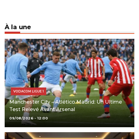
À la une
VODACOM LIGUE 1
Manchester City – Atlético Madrid: Un Ultime
Test Relevé Avant Arsenal
09/08/2026 - 12:00