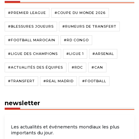
#PREMIER LEAGUE
#COUPE DU MONDE 2026
#BLESSURES JOUEURS
#RUMEURS DE TRANSFERT
#FOOTBALL MAROCAIN
#RD CONGO
#LIGUE DES CHAMPIONS
#LIGUE 1
#ARSENAL
#ACTUALITÉS DES ÉQUIPES
#RDC
#CAN
#TRANSFERT
#REAL MADRID
#FOOTBALL
newsletter
Les actualités et événements mondiaux les plus
importants du jour.