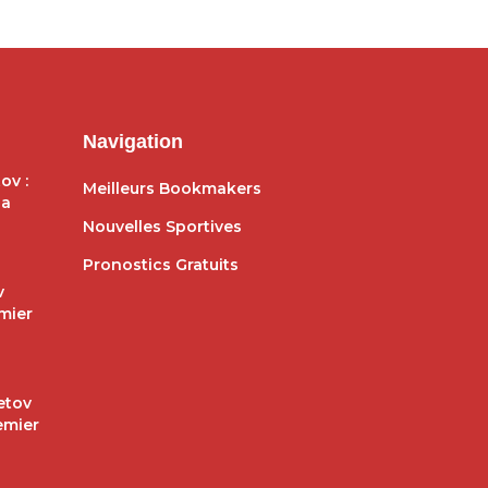
Navigation
ov :
Meilleurs Bookmakers
ga
Nouvelles Sportives
Pronostics Gratuits
v
mier
etov
emier