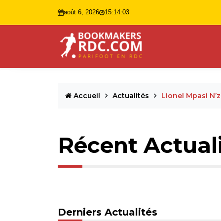
août 6, 2026
15:14:04
Accueil
Actualités
Lionel Mpasi N’
Récent Actual
Derniers Actualités