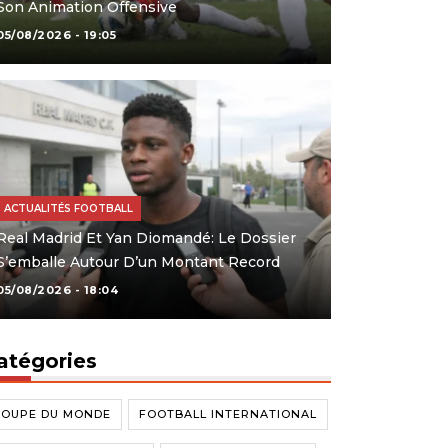
Son Animation Offensive
05/08/2026 - 19:05
ACTUALITÉS FOOTBALL
Real Madrid Et Yan Diomandé: Le Dossier
S’emballe Autour D’un Montant Record
05/08/2026 - 18:04
atégories
COUPE DU MONDE
FOOTBALL INTERNATIONAL