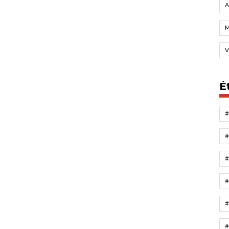
A
V
É
#