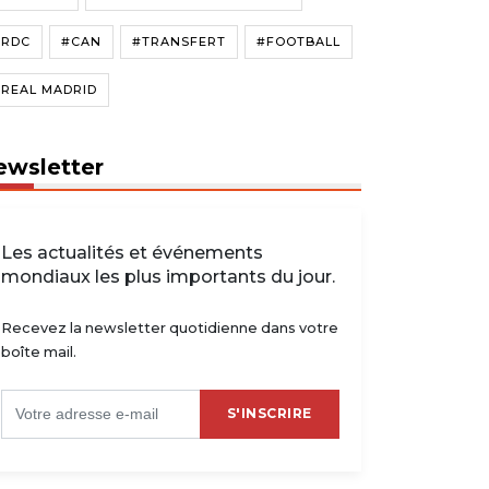
#RDC
#CAN
#TRANSFERT
#FOOTBALL
#REAL MADRID
ewsletter
Les actualités et événements
mondiaux les plus importants du jour.
Recevez la newsletter quotidienne dans votre
boîte mail.
S'INSCRIRE