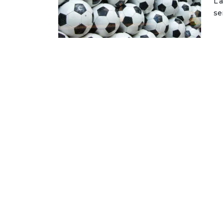
L’
se