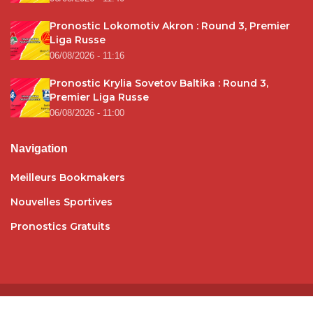
Pronostic Lokomotiv Akron : Round 3, Premier
Liga Russe
06/08/2026 - 11:16
Pronostic Krylia Sovetov Baltika : Round 3,
Premier Liga Russe
06/08/2026 - 11:00
Navigation
Meilleurs Bookmakers
Nouvelles Sportives
Pronostics Gratuits
© 2026
Bookmakers-RDC
. Tous droits réservés.