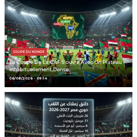
COUPE DU MONDE
La Coupe De La CAF S’ouvre Avec Un Plateau
Inhabituellement Dense
06/08/2026 - 09:14