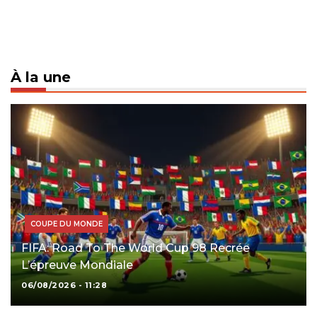
À la une
COUPE DU MONDE
FIFA: Road To The World Cup 98 Recrée
L’épreuve Mondiale
06/08/2026 - 11:28