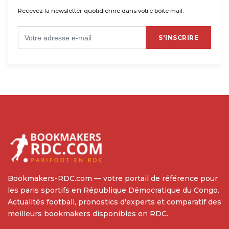
Recevez la newsletter quotidienne dans votre boîte mail.
S'INSCRIRE
Bookmakers-RDC.com — votre portail de référence pour
les paris sportifs en République Démocratique du Congo.
Actualités football, pronostics d'experts et comparatif des
meilleurs bookmakers disponibles en RDC.